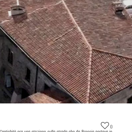
0
'antichità era una stazione sulla strada che da Brescia portava in