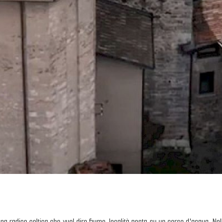
a radice celtica che vuol dire fiume, località posta su un corso d'acqua. Nell