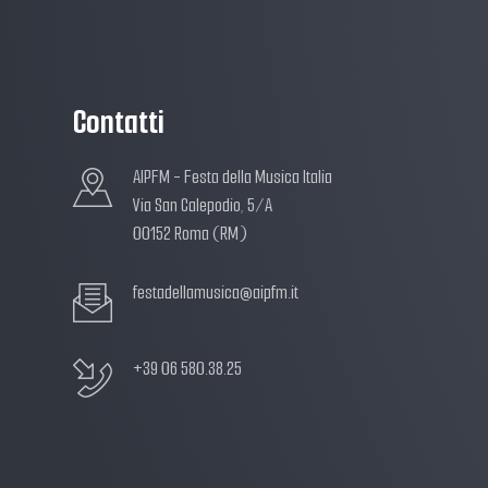
Contatti
AIPFM - Festa della Musica Italia
Via San Calepodio, 5/A
00152 Roma (RM)
festadellamusica@aipfm.it
+39 06 580.38.25