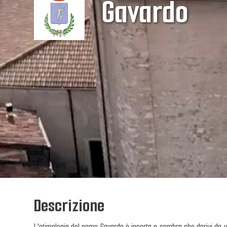
Gavardo
Descrizione
L'etimologia del nome Gavardo è incerta e sembra che derivi da un