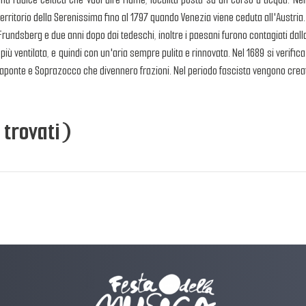
rritorio della Serenissima fino al 1797 quando Venezia viene ceduta all'Austria.
rundsberg e due anni dopo dai tedeschi, inoltre i paesani furono contagiati dalla
più ventilata, e quindi con un'aria sempre pulita e rinnovata. Nel 1689 si verifica
aponte e Soprazocco che divennero frazioni. Nel periodo fascista vengono crea
 trovati)