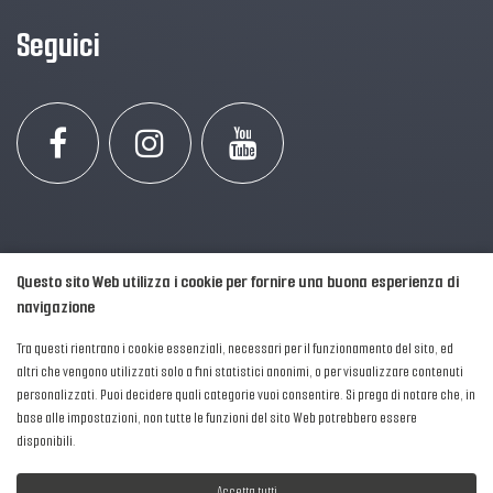
Seguici
Questo sito Web utilizza i cookie per fornire una buona esperienza di
navigazione
Tra questi rientrano i cookie essenziali, necessari per il funzionamento del sito, ed
altri che vengono utilizzati solo a fini statistici anonimi, o per visualizzare contenuti
personalizzati. Puoi decidere quali categorie vuoi consentire. Si prega di notare che, in
2016-2026 © AIPFM - Festa della Musica Italia Tutti i Diritti Riservati.
base alle impostazioni, non tutte le funzioni del sito Web potrebbero essere
Privacy Policy
|
Cookies
disponibili.
P. Iva e C.F.: 04906871001
Accetta tutti