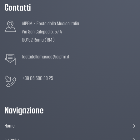
Contatti
AIPFM - Festa della Musica Italia
Via San Calepodio, 5/A
00152 Roma (RM)
festadellamusica@aipfm.it
+39 06 580.38.25
Navigazione
Home
La festa