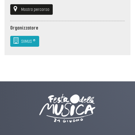
Mostra percorso
Organizzatore
SIIMUS ®