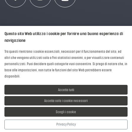
Questo sito Web utilizza i cookie per fornire una buona esperienza di
navigazione
Tra questi rientrano i cookie essenziali, necessari per il funzionamento del sito, ed
altri che vengono utilizzati solo a fini statistici anonimi, o per visualizzare contenuti
personalizzati. Puoi decidere quali categorie vuoi consentire. Si prega di notare che, in
2016-2026 © AIPFM - Festa della Musica Italia Tutti i Diritti Riservati.
base alle impostazioni, non tutte le funzioni del sito Web potrebbero essere
Privacy Policy
|
Cookies
disponibili.
P. Iva e C.F.: 04906871001
Accetta tutti
Accetta solo i cookie necessari
Scegli i cookie
Sviluppato da
NewMediaConsulting
Privacy Policy