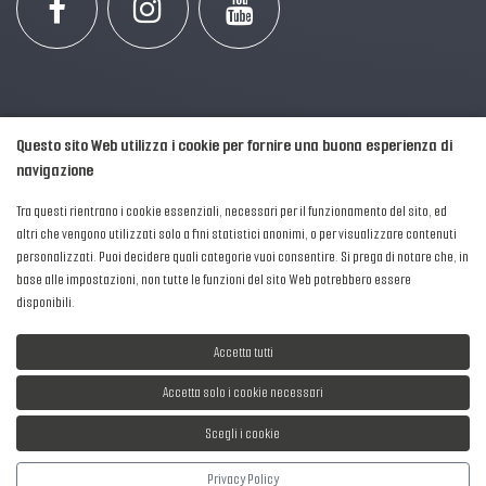
Questo sito Web utilizza i cookie per fornire una buona esperienza di
navigazione
Tra questi rientrano i cookie essenziali, necessari per il funzionamento del sito, ed
altri che vengono utilizzati solo a fini statistici anonimi, o per visualizzare contenuti
personalizzati. Puoi decidere quali categorie vuoi consentire. Si prega di notare che, in
2016-2026 © AIPFM - Festa della Musica Italia Tutti i Diritti Riservati.
base alle impostazioni, non tutte le funzioni del sito Web potrebbero essere
Privacy Policy
|
Cookies
disponibili.
P. Iva e C.F.: 04906871001
Accetta tutti
Accetta solo i cookie necessari
Scegli i cookie
Sviluppato da
NewMediaConsulting
Privacy Policy