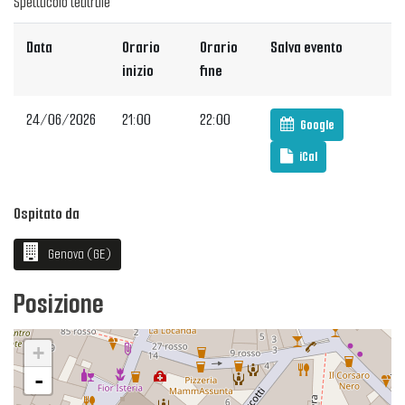
Spettacolo teatrale
Data
Orario
Orario
Salva evento
inizio
fine
24/06/2026
21:00
22:00
Google
iCal
Ospitato da
Genova (GE)
Posizione
+
-