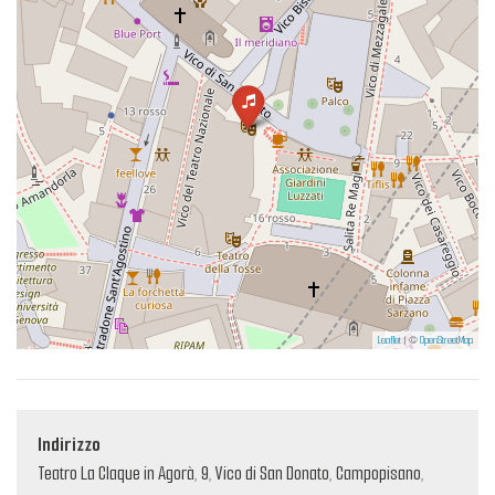
Leaflet
| ©
OpenStreetMap
Indirizzo
Teatro La Claque in Agorà, 9, Vico di San Donato, Campopisano,