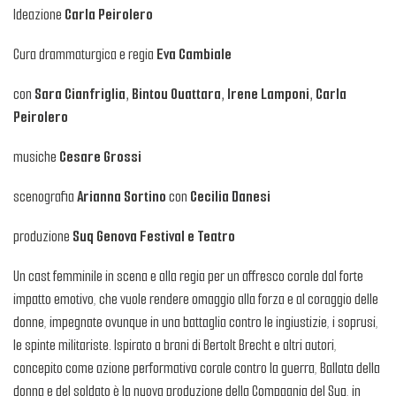
Ideazione
Carla Peirolero
Cura drammaturgica e regia
Eva Cambiale
con
Sara Cianfriglia, Bintou Ouattara, Irene Lamponi,
Carla
Peirolero
musiche
Cesare Grossi
scenografia
Arianna Sortino
con
Cecilia Danesi
produzione
Suq Genova Festival e Teatro
Un cast femminile in scena e alla regia per un affresco corale dal forte
impatto emotivo, che vuole rendere omaggio alla forza e al coraggio delle
donne, impegnate ovunque in una battaglia contro le ingiustizie, i soprusi,
le spinte militariste. Ispirato a brani di Bertolt Brecht e altri autori,
concepito come azione performativa corale contro la guerra, Ballata della
donna e del soldato è la nuova produzione della Compagnia del Suq, in