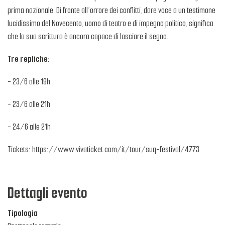
prima nazionale. Di fronte all’orrore dei conflitti, dare voce a un testimone
lucidissimo del Novecento, uomo di teatro e di impegno politico, significa
che la sua scrittura è ancora capace di lasciare il segno.
Tre repliche:
- 23/6 alle 19h
- 23/6 alle 21h
- 24/6 alle 21h
Tickets: https://www.vivaticket.com/it/tour/suq-festival/4773
Dettagli evento
Tipologia