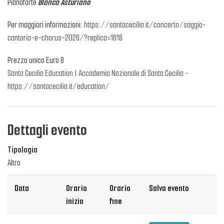
Pianoforte
Blanca Asturiano
Per maggiori informazioni:
https://santacecilia.it/concerto/saggio-
cantoria-e-chorus-2026/?replica=1618
Prezzo unico Euro 8
Santa Cecilia Education | Accademia Nazionale di Santa Cecilia -
https://santacecilia.it/education/
Dettagli evento
Tipologia
Altro
Data
Orario
Orario
Salva evento
inizio
fine