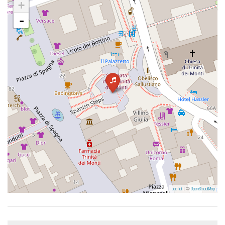
+
-
Leaflet
| ©
OpenStreetMap