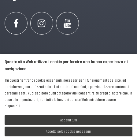
Questo sito Web utilizza i cookie per fornire una buona esperienza di
navigazione
Tra questi rientrano i cookie essenziali, necessari per il funzionamento del sito, ed
altri che vengono utilizzati solo a fini statistici anonimi, o per visualizzare contenuti
personalizzati. Puoi decidere quali categorie vuoi consentire. Si prega di notare che, in
2016-2026 © AIPFM - Festa della Musica Italia Tutti i Diritti Riservati.
base alle impostazioni, non tutte le funzioni del sito Web potrebbero essere
Privacy Policy
|
Cookies
disponibili.
P. Iva e C.F.: 04906871001
Accetta tutti
Accetta solo i cookie necessari