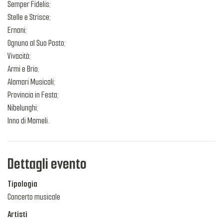
Semper Fidelis;
Stelle e Strisce;
Ernani;
Ognuno al Suo Posto;
Vivacità;
Armi e Brio;
Alamari Musicali;
Provincia in Festa;
Nibelunghi;
Inno di Mameli.
Dettagli evento
Tipologia
Concerto musicale
Artisti