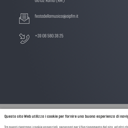
00152 Roma (RM)
festadellamusica@aipfm.it
+39 06 580.38.25
Questo sito Web utilizza i cookie per fornire una buona esperienza di nav
2016-2026 © AIPFM - Festa della Musica Italia Tutti i Diritti Riservati.
Tra questi rientrano i cookie essenziali, necessari per il funzionamento del sito, ed altri c