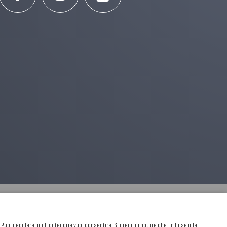
. Puoi decidere quali categorie vuoi consentire. Si prega di notare che, in base alle