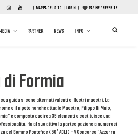
|
MAPPA DEL SITO
|
LOGIN
|
PAGINE PREFERITE
MEDIA
PARTNER
NEWS
INFO
à di Formia
sua guida si sono alternati valenti e illustri maestri. La
 nome e il nipote nonché attuale Maestro, Filippo Di Maio,
ormia" è composto dacirca 35 elementi e costituisce una
ofessionalità. Ha al suo attivo la partecipazione a numerosi
esenza del Sommo Pontefice (50° ACLI) - V Concorso "Azzurra