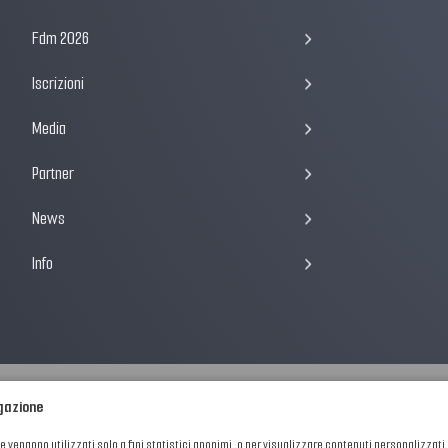
Fdm 2026
Iscrizioni
Media
Partner
News
Info
igazione
he vengono utilizzati solo a fini statistici anonimi, o per visualizzare contenuti personalizzati