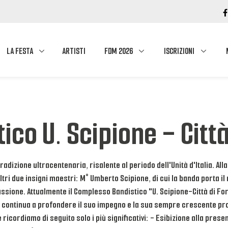
LA FESTA
ARTISTI
FDM 2026
ISCRIZIONI
co U. Scipione - Citt
izione ultracentenaria, risalente al periodo dell'Unità d'Italia. Alla 
ltri due insigni maestri: M° Umberto Scipione, di cui la banda porta il
passione. Attualmente il Complesso Bandistico "U. Scipione-Città di F
ove continua a profondere il suo impegno e la sua sempre crescente pr
 ricordiamo di seguito solo i più significativi: - Esibizione alla pr