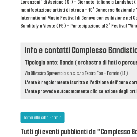
Lorenzoni" di Asciano (SI) - Giornate Italiane a Landshut (G
manifestazione artisti di strada - 10° Concorso Nazionale 
International Music Festival di Genova con esibizione nel C
Banditaly a Vieste (FG) - Partecipazione al 2° Festival "Vin
Info e contatti Complesso Bandistic
Tipologia ente: Banda (orchestre di fiati e percu
Via Olivastro Spaventola s.n.c. c/o Teatro Foa - Formia (LT)
L'ente è regolarmente iscritto all'edizione dell'anno cor
L'ente provvede autonomamente alla selezione degli artis
Torna alla città Formia
Tutti gli eventi pubblicati da "Complesso Ba