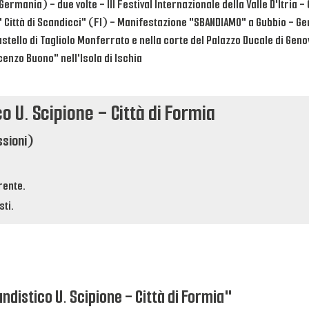
ermania) - due volte - III Festival Internazionale della Valle D'Itria 
" Città di Scandicci" (FI) - Manifestazione "SBANDIAMO" a Gubbio - G
astello di Tagliolo Monferrato e nella corte del Palazzo Ducale di Gen
cenzo Buono" nell'Isola di Ischia
o U. Scipione - Città di Formia
ssioni)
rente.
ti.
ndistico U. Scipione - Città di Formia"