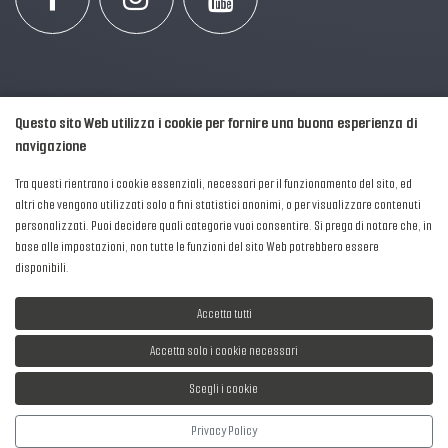
Questo sito Web utilizza i cookie per fornire una buona esperienza di
navigazione
Tra questi rientrano i cookie essenziali, necessari per il funzionamento del sito, ed
altri che vengono utilizzati solo a fini statistici anonimi, o per visualizzare contenuti
personalizzati. Puoi decidere quali categorie vuoi consentire. Si prega di notare che, in
2016-2026 © AIPFM - Festa della Musica Italia Tutti i Diritti Riservati.
base alle impostazioni, non tutte le funzioni del sito Web potrebbero essere
Privacy Policy
|
Cookies
disponibili.
P. Iva e C.F.: 04906871001
Accetta tutti
Accetta solo i cookie necessari
Scegli i cookie
Sviluppato da
NewMediaConsulting
Privacy Policy