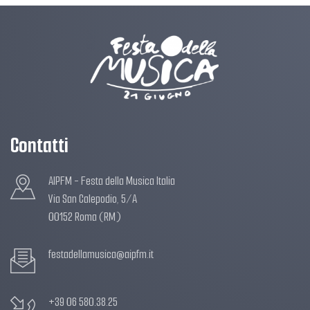
Contatti
AIPFM - Festa della Musica Italia
Via San Calepodio, 5/A
00152 Roma (RM)
festadellamusica@aipfm.it
+39 06 580.38.25