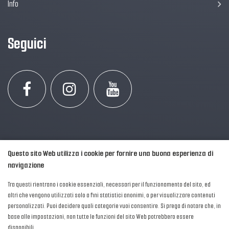
Info
Seguici
Questo sito Web utilizza i cookie per fornire una buona esperienza di
navigazione
Tra questi rientrano i cookie essenziali, necessari per il funzionamento del sito, ed
altri che vengono utilizzati solo a fini statistici anonimi, o per visualizzare contenuti
personalizzati. Puoi decidere quali categorie vuoi consentire. Si prega di notare che, in
2016-2026 © AIPFM - Festa della Musica Italia Tutti i Diritti Riservati.
base alle impostazioni, non tutte le funzioni del sito Web potrebbero essere
Privacy Policy
|
Cookies
disponibili.