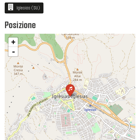
Iglesias (SU)
Posizione
+
-