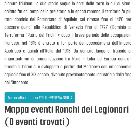
pianura friulana. La sua storia segue le sorti della terra in cui si situa:
abitato fin dai tempi della preistoria e in epoca romana, il territorio fu più
tardi dominio del Patriarcato di Aquileia, cui rimase fino al 1420 per
passare quindi alla Repubblica di Venezia fino al 1797 (Dominio di
Terraferma "Patria del Friuli"); dopo il breve periodo delle occupazioni
francesi, nel 1815 è entrato a far parte dei possedimenti dell'Impero
Austriaco e quindi all'Italia dal 1918. Da sempre luogo di transito di
importanti vie di comunicazione tra Nord - Italia ed Europa centro-
orientale, l'area si è sviluppata a partire dal Medioevo con un'economia
agricola fino al XIX secolo, divenuta prevalentemente industriale dalla fine
dell'Ottocento.
Torna alla regione FRIULI-VENEZIA GIULIA
Mappa eventi Ronchi dei Legionari
(0 eventi trovati)