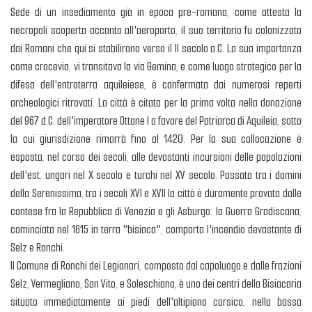
Sede di un insediamento già in epoca pre-romana, come attesta la
necropoli scoperta accanto all'aeroporto, il suo territorio fu colonizzato
dai Romani che qui si stabilirono verso il II secolo a.C. La sua importanza
come crocevia, vi transitava la via Gemina, e come luogo strategico per la
difesa dell'entroterra aquileiese, è confermata dai numerosi reperti
archeologici ritrovati. La città è citata per la prima volta nella donazione
del 967 d.C. dell'imperatore Ottone I a favore del Patriarca di Aquileia, sotto
la cui giurisdizione rimarrà fino al 1420. Per la sua collocazione è
esposta, nel corso dei secoli, alle devastanti incursioni delle popolazioni
dell'est, ungari nel X secolo e turchi nel XV secolo. Passata tra i domini
della Serenissima, tra i secoli XVI e XVII la città è duramente provata dalle
contese fra la Repubblica di Venezia e gli Asburgo: la Guerra Gradiscana,
cominciata nel 1615 in terra "bisiaca", comporta l'incendio devastante di
Selz e Ronchi.
Il Comune di Ronchi dei Legionari, composto dal capoluogo e dalle frazioni
Selz, Vermegliano, San Vito, e Soleschiano, è uno dei centri della Bisiacaria
situato immediatamente ai piedi dell'altipiano carsico, nella bassa