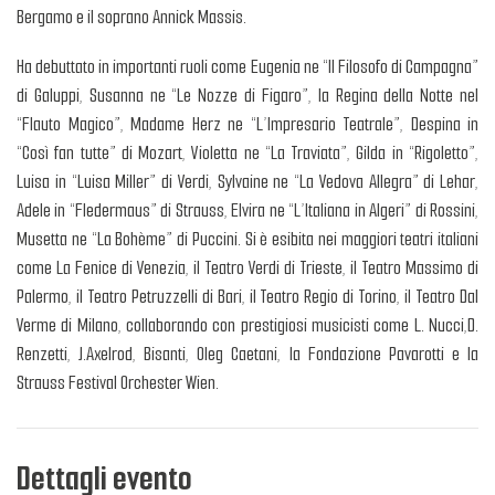
Bergamo e il soprano Annick Massis.
Ha debuttato in importanti ruoli come Eugenia ne “Il Filosofo di Campagna”
di Galuppi, Susanna ne “Le Nozze di Figaro”, la Regina della Notte nel
“Flauto Magico”, Madame Herz ne “L’Impresario Teatrale”, Despina in
“Così fan tutte” di Mozart, Violetta ne “La Traviata”, Gilda in “Rigoletto”,
Luisa in “Luisa Miller” di Verdi, Sylvaine ne “La Vedova Allegra” di Lehar,
Adele in “Fledermaus” di Strauss, Elvira ne “L’Italiana in Algeri” di Rossini,
Musetta ne “La Bohème” di Puccini. Si è esibita nei maggiori teatri italiani
come La Fenice di Venezia, il Teatro Verdi di Trieste, il Teatro Massimo di
Palermo, il Teatro Petruzzelli di Bari, il Teatro Regio di Torino, il Teatro Dal
Verme di Milano, collaborando con prestigiosi musicisti come L. Nucci,D.
Renzetti, J.Axelrod, Bisanti, Oleg Caetani, la Fondazione Pavarotti e la
Strauss Festival Orchester Wien.
Dettagli evento