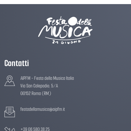
Contatti
AIPFM - Festa della Musica Italia
Via San Calepodio, 5/A
00152 Roma (RM)
festadellamusica@aipfm.it
+39 06 580.38.25