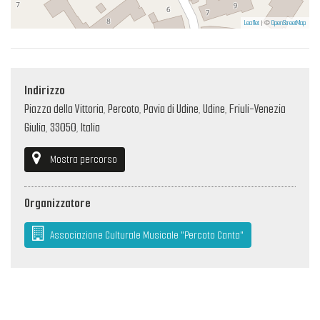
Leaflet
| ©
OpenStreetMap
Indirizzo
Piazza della Vittoria, Percoto, Pavia di Udine, Udine, Friuli-Venezia
Giulia, 33050, Italia
Mostra percorso
Organizzatore
Associazione Culturale Musicale "Percoto Canta"