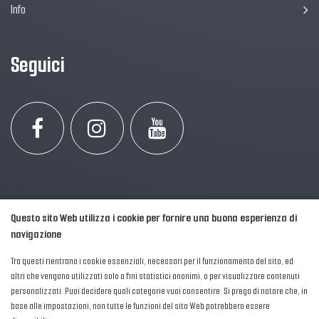
Info
Seguici
Questo sito Web utilizza i cookie per fornire una buona esperienza di
navigazione
Tra questi rientrano i cookie essenziali, necessari per il funzionamento del sito, ed
altri che vengono utilizzati solo a fini statistici anonimi, o per visualizzare contenuti
personalizzati. Puoi decidere quali categorie vuoi consentire. Si prega di notare che, in
2016-2026 © AIPFM - Festa della Musica Italia Tutti i Diritti Riservati.
base alle impostazioni, non tutte le funzioni del sito Web potrebbero essere
Privacy Policy
|
Cookies