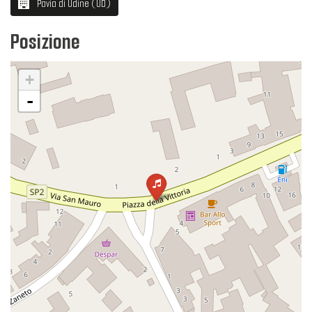
Pavia di Udine (UD)
Posizione
+
-