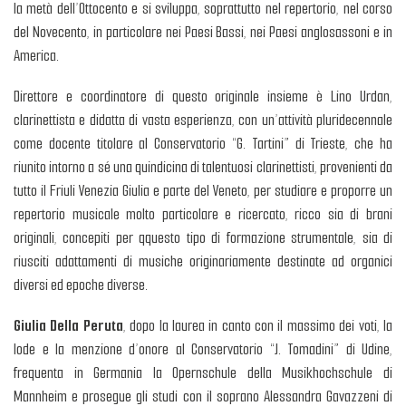
la metà dell’Ottocento e si sviluppa, soprattutto nel repertorio, nel corso
del Novecento, in particolare nei Paesi Bassi, nei Paesi anglosassoni e in
America.
Direttore e coordinatore di questo originale insieme è Lino Urdan,
clarinettista e didatta di vasta esperienza, con un’attività pluridecennale
come docente titolare al Conservatorio “G. Tartini” di Trieste, che ha
riunito intorno a sé una quindicina di talentuosi clarinettisti, provenienti da
tutto il Friuli Venezia Giulia e parte del Veneto, per studiare e proporre un
repertorio musicale molto particolare e ricercato, ricco sia di brani
originali, concepiti per qquesto tipo di formazione strumentale, sia di
riusciti adattamenti di musiche originariamente destinate ad organici
diversi ed epoche diverse.
Giulia Della Peruta
, dopo la laurea in canto con il massimo dei voti, la
lode e la menzione d’onore al Conservatorio “J. Tomadini” di Udine,
frequenta in Germania la Opernschule della Musikhochschule di
Mannheim e prosegue gli studi con il soprano Alessandra Gavazzeni di