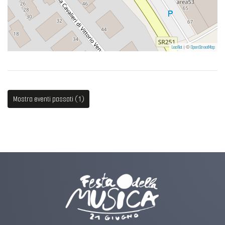
Leaflet
| ©
OpenStreetMap
Mostra eventi passati (1)