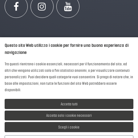
Questo sito Web utilizza i cookie per fornire una buona esperienza di
navigazione
Tra questi rientrano i cookie essenziali, necessari per il funzionamento del sito, ed
altri che vengono utilizzati solo a fini statistici anonimi, o per visualizzare contenuti
personalizzati. Puoi decidere quali categorie vuoi consentire. Si prega di notare che, in
2016-2026 © AIPFM - Festa della Musica Italia Tutti i Diritti Riservati.
base alle impostazioni, non tutte le funzioni del sito Web potrebbero essere
Privacy Policy
|
Cookies
disponibili.
P. Iva e C.F.: 04906871001
Accetta tutti
Accetta solo i cookie necessari
Scegli i cookie
Sviluppato da
NewMediaConsulting