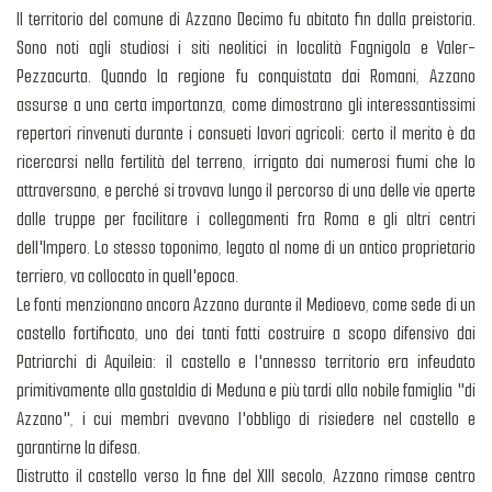
Il territorio del comune di Azzano Decimo fu abitato fin dalla preistoria.
Sono noti agli studiosi i siti neolitici in località Fagnigola e Valer-
Pezzacurta. Quando la regione fu conquistata dai Romani, Azzano
assurse a una certa importanza, come dimostrano gli interessantissimi
repertori rinvenuti durante i consueti lavori agricoli: certo il merito è da
ricercarsi nella fertilità del terreno, irrigato dai numerosi fiumi che lo
attraversano, e perché si trovava lungo il percorso di una delle vie aperte
dalle truppe per facilitare i collegamenti fra Roma e gli altri centri
dell'Impero. Lo stesso toponimo, legato al nome di un antico proprietario
terriero, va collocato in quell'epoca.
Le fonti menzionano ancora Azzano durante il Medioevo, come sede di un
castello fortificato, uno dei tanti fatti costruire a scopo difensivo dai
Patriarchi di Aquileia: il castello e l'annesso territorio era infeudato
primitivamente alla gastaldia di Meduna e più tardi alla nobile famiglia "di
Azzano", i cui membri avevano l'obbligo di risiedere nel castello e
garantirne la difesa.
Distrutto il castello verso la fine del XIII secolo, Azzano rimase centro