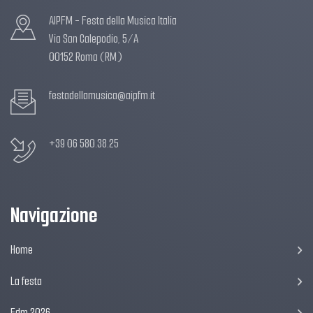
AIPFM - Festa della Musica Italia
Via San Calepodio, 5/A
00152 Roma (RM)
festadellamusica@aipfm.it
+39 06 580.38.25
Navigazione
Home
La festa
Fdm 2026