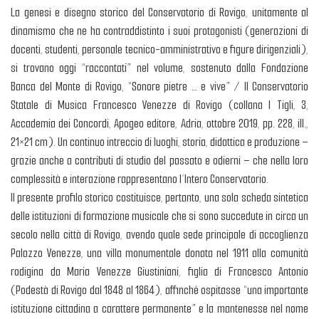
La genesi e disegno storico del Conservatorio di Rovigo, unitamente al
dinamismo che ne ha contraddistinto i suoi protagonisti (generazioni di
docenti, studenti, personale tecnico-amministrativo e figure dirigenziali),
si trovano oggi “raccontati” nel volume, sostenuto dalla Fondazione
Banca del Monte di Rovigo, “Sonore pietre … e vive” / Il Conservatorio
Statale di Musica Francesco Venezze di Rovigo (collana I Tigli, 3,
Accademia dei Concordi, Apogeo editore, Adria, ottobre 2019, pp. 228, ill.,
21×21 cm). Un continuo intreccio di luoghi, storia, didattica e produzione –
grazie anche a contributi di studio del passato e odierni – che nella loro
complessità e interazione rappresentano l’Intero Conservatorio.
Il presente profilo storico costituisce, pertanto, una sola scheda sintetica
delle istituzioni di formazione musicale che si sono succedute in circa un
secolo nella città di Rovigo, avendo quale sede principale di accoglienza
Palazzo Venezze, una villa monumentale donata nel 1911 alla comunità
rodigina da Maria Venezze Giustiniani, figlia di Francesco Antonio
(Podestà di Rovigo dal 1848 al 1864), affinché ospitasse “una importante
istituzione cittadina a carattere permanente” e la mantenesse nel nome