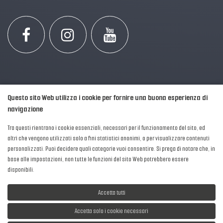
Questo sito Web utilizza i cookie per fornire una buona esperienza di
navigazione
Tra questi rientrano i cookie essenziali, necessari per il funzionamento del sito, ed
altri che vengono utilizzati solo a fini statistici anonimi, o per visualizzare contenuti
personalizzati. Puoi decidere quali categorie vuoi consentire. Si prega di notare che, in
2016-2026 © AIPFM - Festa della Musica Italia Tutti i Diritti Riservati.
base alle impostazioni, non tutte le funzioni del sito Web potrebbero essere
Privacy Policy
|
Cookies
disponibili.
P. Iva e C.F.: 04906871001
Accetta tutti
Accetta solo i cookie necessari