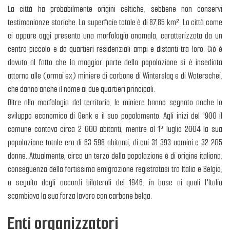
La città ha probabilmente origini celtiche, sebbene non conservi
testimonianze storiche. La superficie totale è di 87,85 km². La città come
ci appare oggi presenta una morfologia anomala, caratterizzata da un
centro piccolo e da quartieri residenziali ampi e distanti tra loro. Ciò è
dovuto al fatto che la maggior parte della popolazione si è insediata
attorno alle (ormai ex) miniere di carbone di Winterslag e di Waterschei,
che danno anche il nome ai due quartieri principali.
Oltre alla morfologia del territorio, le miniere hanno segnato anche lo
sviluppo economico di Genk e il suo popolamento. Agli inizi del '900 il
comune contava circa 2 000 abitanti, mentre al 1º luglio 2004 la sua
popolazione totale era di 63 598 abitanti, di cui 31 393 uomini e 32 205
donne. Attualmente, circa un terzo della popolazione è di origine italiana,
conseguenza della fortissima emigrazione registratasi tra Italia e Belgio,
a seguito degli accordi bilaterali del 1946, in base ai quali l'Italia
scambiava la sua forza lavoro con carbone belga.
Enti organizzatori