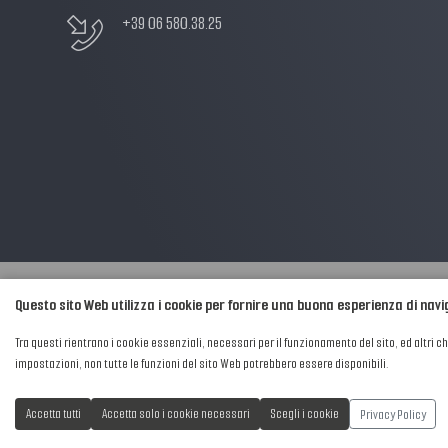
+39 06 580.38.25
Questo sito Web utilizza i cookie per fornire una buona esperienza di nav
2016-2026 © AIPFM - Festa della Musica Italia Tutti i Diritti Riservati.
Tra questi rientrano i cookie essenziali, necessari per il funzionamento del sito, ed altri c
Privacy Policy
|
Cookies
impostazioni, non tutte le funzioni del sito Web potrebbero essere disponibili.
P. Iva e C.F.: 04906871001
Privacy Policy
Accetta tutti
Accetta solo i cookie necessari
Scegli i cookie