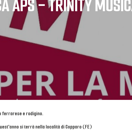
CA APS - TRINITY MUSI
o ferrarese e rodigino.
uest'anno si terrà nella località di Copparo (FE)