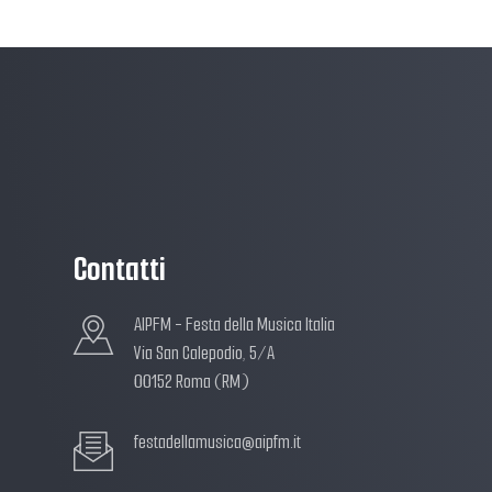
Contatti
AIPFM - Festa della Musica Italia
Via San Calepodio, 5/A
00152 Roma (RM)
festadellamusica@aipfm.it