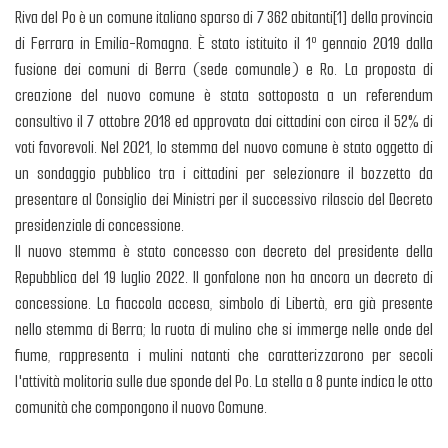
Riva del Po è un comune italiano sparso di 7 362 abitanti[1] della provincia
di Ferrara in Emilia-Romagna. È stato istituito il 1º gennaio 2019 dalla
fusione dei comuni di Berra (sede comunale) e Ro. La proposta di
creazione del nuovo comune è stata sottoposta a un referendum
consultivo il 7 ottobre 2018 ed approvata dai cittadini con circa il 52% di
voti favorevoli. Nel 2021, lo stemma del nuovo comune è stato oggetto di
un sondaggio pubblico tra i cittadini per selezionare il bozzetto da
presentare al Consiglio dei Ministri per il successivo rilascio del Decreto
presidenziale di concessione.
Il nuovo stemma è stato concesso con decreto del presidente della
Repubblica del 19 luglio 2022. Il gonfalone non ha ancora un decreto di
concessione. La fiaccola accesa, simbolo di Libertà, era già presente
nello stemma di Berra; la ruota di mulino che si immerge nelle onde del
fiume, rappresenta i mulini natanti che caratterizzarono per secoli
l'attività molitoria sulle due sponde del Po. La stella a 8 punte indica le otto
comunità che compongono il nuovo Comune.