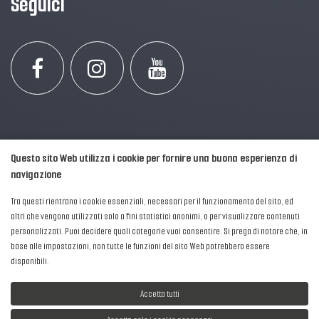
Seguici
Questo sito Web utilizza i cookie per fornire una buona esperienza di
navigazione
Tra questi rientrano i cookie essenziali, necessari per il funzionamento del sito, ed
altri che vengono utilizzati solo a fini statistici anonimi, o per visualizzare contenuti
personalizzati. Puoi decidere quali categorie vuoi consentire. Si prega di notare che, in
2016-2026 © AIPFM - Festa della Musica Italia Tutti i Diritti Riservati.
base alle impostazioni, non tutte le funzioni del sito Web potrebbero essere
Privacy Policy
|
Cookies
disponibili.
P. Iva e C.F.: 04906871001
Accetta tutti