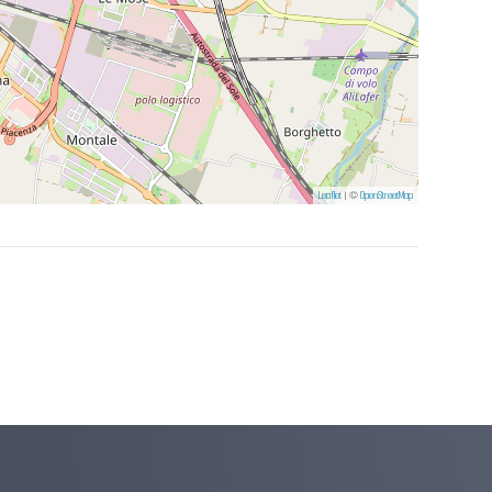
Leaflet
| ©
OpenStreetMap