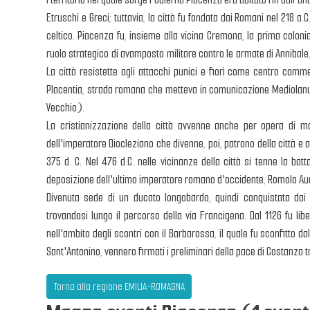
Etruschi e Greci; tuttavia, la città fu fondata dai Romani nel 218 
celtico. Piacenza fu, insieme alla vicina Cremona, la prima colonia 
ruolo strategico di avamposto militare contro le armate di Annibale
La città resistette agli attacchi punici e fiorì come centro com
Placentia, strada romana che metteva in comunicazione Mediola
Vecchio).
La cristianizzazione della città avvenne anche per opera di m
dell'imperatore Diocleziano che divenne, poi, patrono della città e a
375 d. C. Nel 476 d.C. nelle vicinanze della città si tenne la ba
deposizione dell'ultimo imperatore romano d'occidente, Romolo Augu
Divenuta sede di un ducato longobardo, quindi conquistata dai F
trovandosi lungo il percorso della via Francigena. Dal 1126 fu li
nell'ambito degli scontri con il Barbarossa, il quale fu sconfitto da
Sant'Antonino, vennero firmati i preliminari della pace di Costanza tr
Torna alla regione EMILIA-ROMAGNA