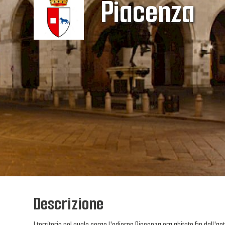
Piacenza
Descrizione
l territorio nel quale sorge l'odierna Piacenza era abitato fin dall'an