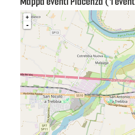
Mappa eventi Piacenza (1 event
+
-