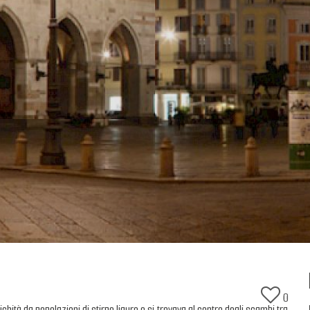
0
tichità da popolazioni di stirpe ligure e si trovava al centro degli scambi tra