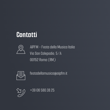
Contatti
AIPFM - Festa della Musica Italia
Via San Calepodio, 5/A
00152 Roma (RM)
festadellamusica@aipfm.it
+39 06 580.38.25