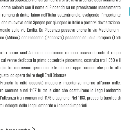
a.C. come colonia con il nome di Placentia su un preesistente insediamento
romana di diritto latino nell'Italia settentrionale, svolgendo l'importante
, che muoveva dalla Spagna per giungere in Italia e portarvi devastazione.
merciale sulla via Emilia. Da Piacenza passava anche la via Mediolanum-
num (Milano) con Placentia (Piacenza) passando da Laus Pompeia (Lodi
artiri come sant'Antonino, centurione romano ucciso durante il regno
 cui venne dedicata la prima cattedrale piacentina, costruita tra il 350 e il
ttaglia tra mercenari germanici e le ultime truppe romane che portò alla
sto, ad opera del re degli Eruli Odoacre.
ranchi, la città acquistò maggiore importanza intorno all'anno mille,
bero comune e nel 1167 fu tra le città che costituirono la Lega Lombarda
ll'alleanza tra i comuni nel 1176 a Legnano. Nel 1183, presso la basilica di
a i delegati della Lega Lombarda e i delegati imperiali.