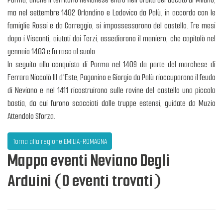
ma nel settembre 1402 Orlandino e Lodovico da Palù, in accordo con le
famiglie Rossi e da Correggio, si impossessarono del castello. Tre mesi
dopo i Visconti, aiutati dai Terzi, assediarono il maniero, che capitolò nel
gennaio 1403 e fu raso al suolo.
In seguito alla conquista di Parma nel 1409 da parte del marchese di
Ferrara Niccolò III d'Este, Paganino e Giorgio da Palù rioccuparono il feudo
di Neviano e nel 1411 ricostruirono sulle rovine del castello una piccola
bastia, da cui furono scacciati dalle truppe estensi, guidate da Muzio
Attendolo Sforza.
Torna alla regione EMILIA-ROMAGNA
Mappa eventi Neviano Degli
Arduini (0 eventi trovati)