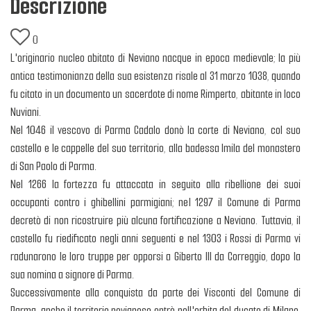
Descrizione
0
L'originario nucleo abitato di Neviano nacque in epoca medievale; la più
antica testimonianza della sua esistenza risale al 31 marzo 1038, quando
fu citato in un documento un sacerdote di nome Rimperto, abitante in loco
Nuviani.
Nel 1046 il vescovo di Parma Cadalo donò la corte di Neviano, col suo
castello e le cappelle del suo territorio, alla badessa Imila del monastero
di San Paolo di Parma.
Nel 1266 la fortezza fu attaccata in seguito alla ribellione dei suoi
occupanti contro i ghibellini parmigiani; nel 1297 il Comune di Parma
decretò di non ricostruire più alcuna fortificazione a Neviano. Tuttavia, il
castello fu riedificato negli anni seguenti e nel 1303 i Rossi di Parma vi
radunarono le loro truppe per opporsi a Giberto III da Correggio, dopo la
sua nomina a signore di Parma.
Successivamente alla conquista da parte dei Visconti del Comune di
Parma, anche il territorio nevianese entrò nell'orbita del ducato di Milano,