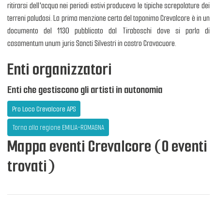
ritirarsi dell'acqua nei periodi estivi produceva le tipiche screpolature dei
terreni paludosi. La prima menzione certa del toponimo Crevalcore è in un
documento del 1130 pubblicato dal Tiraboschi dove si parla di
casamentum unum juris Sancti Silvestri in castro Cravacuore.
Enti organizzatori
Enti che gestiscono gli artisti in autonomia
Pro Loco Crevalcore APS
Torna alla regione EMILIA-ROMAGNA
Mappa eventi Crevalcore (0 eventi
trovati)