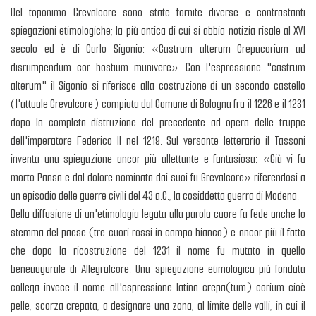
Del toponimo Crevalcore sono state fornite diverse e contrastanti
spiegazioni etimologiche; la più antica di cui si abbia notizia risale al XVI
secolo ed è di Carlo Sigonio: «Castrum alterum Crepacorium ad
disrumpendum cor hostium munivere». Con l'espressione "castrum
alterum" il Sigonio si riferisce alla costruzione di un secondo castello
(l'attuale Crevalcore) compiuta dal Comune di Bologna fra il 1226 e il 1231
dopo la completa distruzione del precedente ad opera delle truppe
dell'imperatore Federico II nel 1219. Sul versante letterario il Tassoni
inventa una spiegazione ancor più allettante e fantasiosa: «Già vi fu
morto Pansa e dal dolore nominata dai suoi fu Grevalcore» riferendosi a
un episodio delle guerre civili del 43 a.C., la cosiddetta guerra di Modena.
Della diffusione di un'etimologia legata alla parola cuore fa fede anche lo
stemma del paese (tre cuori rossi in campo bianco) e ancor più il fatto
che dopo la ricostruzione del 1231 il nome fu mutato in quello
beneaugurale di Allegralcore. Una spiegazione etimologica più fondata
collega invece il nome all'espressione latina crepa(tum) corium cioè
pelle, scorza crepata, a designare una zona, al limite delle valli, in cui il