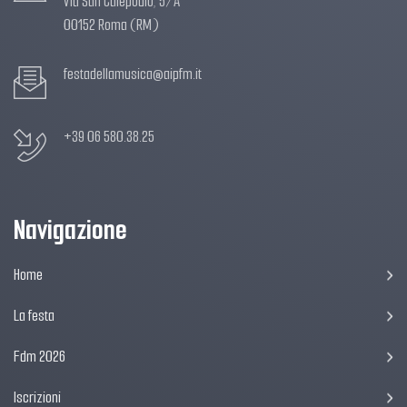
Via San Calepodio, 5/A
00152 Roma (RM)
festadellamusica@aipfm.it
+39 06 580.38.25
Navigazione
Home
La festa
Fdm 2026
Iscrizioni