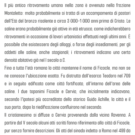
Il più antico ritrovamento umano nella zona è avvenuto nella frazione
Montaletto: molto probabilmente si tratta di un accampamento di pastori
dell'Età del bronzo risalente a circa 3 000-1 000 anni prima di Cristo. Le
saline erano probabilmente già attive in età etrusca, come indicherebbero
ritrovamenti in occasione di lavori urbanistici effettuati negli ultimi anni. È
possibile che esistessero degli alloggi, o forse degli insediamenti, per gli
addetti alle saline, anche stagionali; i ritrovamenti indicano una certa
densità abitativa già nel I secolo a.C.
Fino a tutta l'età romana la città mantenne il nome di Ficocle, ma non se
ne conosce l'ubicazione esatta. Fu distrutta dall'esarca Teodoro nel 709
e in seguito edificata come città fortificata, all'interno dell'area delle
saline. I due toponimi Ficocle e Cervia, che inizialmente indicavano,
secondo l'ipotesi più accreditata dello storico Guido Achille, la città e il
suo porto, dopo la riedificazione confluirono nel secondo.
Il cristianesimo si diffuse a Cervia provenendo dalla vicina Ravenna. A
partire dal V secolo alcuni atti scritti fanno riferimento alla città di Ficocle,
pur senza fornire descrizioni. Gli atti del sinodo indetto a Roma nel 499 da