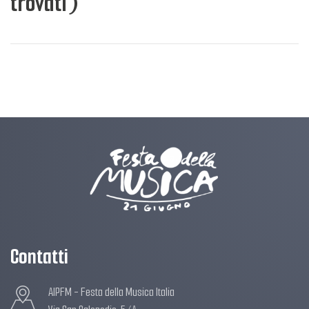
trovati)
Contatti
AIPFM - Festa della Musica Italia