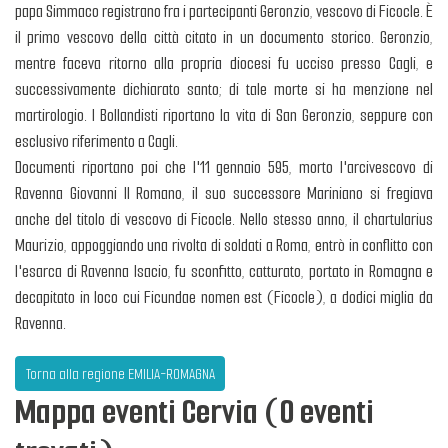
papa Simmaco registrano fra i partecipanti Geronzio, vescovo di Ficocle. È
il primo vescovo della città citato in un documento storico. Geronzio,
mentre faceva ritorno alla propria diocesi fu ucciso presso Cagli, e
successivamente dichiarato santo; di tale morte si ha menzione nel
martirologio. I Bollandisti riportano la vita di San Geronzio, seppure con
esclusivo riferimento a Cagli.
Documenti riportano poi che l'11 gennaio 595, morto l'arcivescovo di
Ravenna Giovanni II Romano, il suo successore Mariniano si fregiava
anche del titolo di vescovo di Ficocle. Nello stesso anno, il chartularius
Maurizio, appoggiando una rivolta di soldati a Roma, entrò in conflitto con
l'esarca di Ravenna Isacio, fu sconfitto, catturato, portato in Romagna e
decapitato in loco cui Ficundae nomen est (Ficocle), a dodici miglia da
Ravenna.
Torna alla regione EMILIA-ROMAGNA
Mappa eventi Cervia (0 eventi