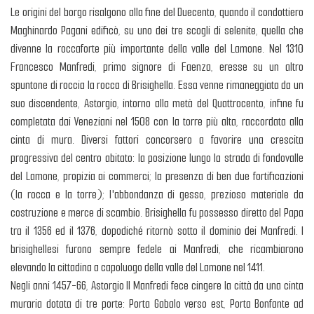
Le origini del borgo risalgono alla fine del Duecento, quando il condottiero
Maghinardo Pagani edificò, su uno dei tre scogli di selenite, quella che
divenne la roccaforte più importante della valle del Lamone. Nel 1310
Francesco Manfredi, primo signore di Faenza, eresse su un altro
spuntone di roccia la rocca di Brisighella. Essa venne rimaneggiata da un
suo discendente, Astorgio, intorno alla metà del Quattrocento, infine fu
completata dai Veneziani nel 1508 con la torre più alta, raccordata alla
cinta di mura. Diversi fattori concorsero a favorire una crescita
progressiva del centro abitato: la posizione lungo la strada di fondovalle
del Lamone, propizia ai commerci; la presenza di ben due fortificazioni
(la rocca e la torre); l'abbondanza di gesso, prezioso materiale da
costruzione e merce di scambio. Brisighella fu possesso diretto del Papa
tra il 1356 ed il 1376, dopodiché ritornò sotto il dominio dei Manfredi. I
brisighellesi furono sempre fedele ai Manfredi, che ricambiarono
elevando la cittadina a capoluogo della valle del Lamone nel 1411.
Negli anni 1457-66, Astorgio II Manfredi fece cingere la città da una cinta
muraria dotata di tre porte: Porta Gabalo verso est, Porta Bonfante ad