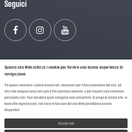
Seguici
Questo sito Web utilizza i cookie per fornire una buona esperienza di
navigazione
Tra questi rientrano i cookie essenziali, necessari per il funzionamento del sito, ed
altri che vengono utilizzati solo a fini statistici anonimi, o per visualizzare contenuti
personalizzati. Puoi decidere quali categorie vuoi consentire. Si prega di notare che, in
2016-2026 © AIPFM - Festa della Musica Italia Tutti i Diritti Riservati.
base alle impostazioni, non tutte le funzioni del sito Web potrebbero essere
Privacy Policy
|
Cookies
disponibili.
P. Iva e C.F.: 04906871001
Accetta tutti