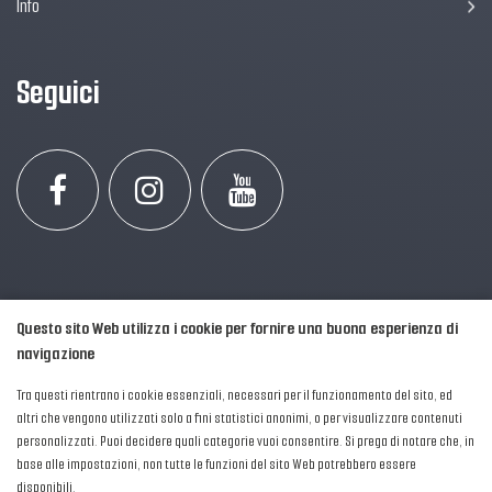
Info
Seguici
Questo sito Web utilizza i cookie per fornire una buona esperienza di
navigazione
Tra questi rientrano i cookie essenziali, necessari per il funzionamento del sito, ed
altri che vengono utilizzati solo a fini statistici anonimi, o per visualizzare contenuti
personalizzati. Puoi decidere quali categorie vuoi consentire. Si prega di notare che, in
2016-2026 © AIPFM - Festa della Musica Italia Tutti i Diritti Riservati.
base alle impostazioni, non tutte le funzioni del sito Web potrebbero essere
Privacy Policy
|
Cookies
disponibili.