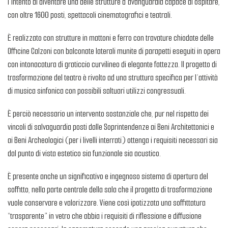
l’intento di diventare una delle strutture d’avanguardia capace di ospitare,
con oltre 1600 posti, spettacoli cinematografici e teatrali.
È realizzato con strutture in mattoni e ferro con travature chiodate delle
Officine Calzoni con balconate laterali munite di parapetti eseguiti in opera
con intonacatura di graticcio curvilineo di elegante fattezza. Il progetto di
trasformazione del teatro è rivolto ad una struttura specifica per l’attività
di musica sinfonica con possibili saltuari utilizzi congressuali.
È perciò necessario un intervento sostanziale che, pur nel rispetto dei
vincoli di salvaguardia posti dalle Soprintendenze ai Beni Architettonici e
ai Beni Archeologici (per i livelli interrati) ottenga i requisiti necessari sia
dal punto di vista estetico sia funzionale sia acustico.
È presente anche un significativo e ingegnoso sistema di apertura del
soffitto, nella parte centrale della sala che il progetto di trasformazione
vuole conservare e valorizzare. Viene così ipotizzata una soffittatura
“trasparente” in vetro che abbia i requisiti di riflessione e diffusione