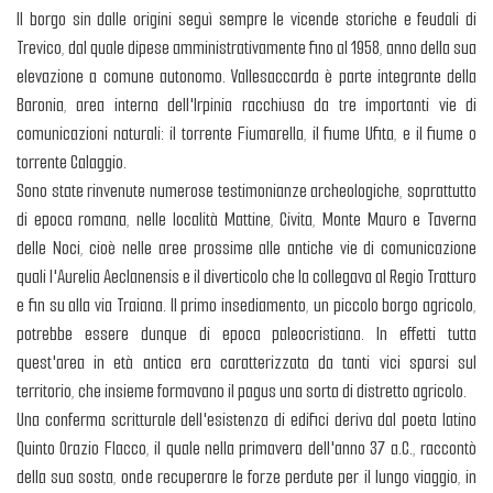
Il borgo sin dalle origini seguì sempre le vicende storiche e feudali di
Trevico, dal quale dipese amministrativamente fino al 1958, anno della sua
elevazione a comune autonomo. Vallesaccarda è parte integrante della
Baronia, area interna dell'Irpinia racchiusa da tre importanti vie di
comunicazioni naturali: il torrente Fiumarella, il fiume Ufita, e il fiume o
torrente Calaggio.
Sono state rinvenute numerose testimonianze archeologiche, soprattutto
di epoca romana, nelle località Mattine, Civita, Monte Mauro e Taverna
delle Noci, cioè nelle aree prossime alle antiche vie di comunicazione
quali l'Aurelia Aeclanensis e il diverticolo che la collegava al Regio Tratturo
e fin su alla via Traiana. Il primo insediamento, un piccolo borgo agricolo,
potrebbe essere dunque di epoca paleocristiana. In effetti tutta
quest'area in età antica era caratterizzata da tanti vici sparsi sul
territorio, che insieme formavano il pagus una sorta di distretto agricolo.
Una conferma scritturale dell'esistenza di edifici deriva dal poeta latino
Quinto Orazio Flacco, il quale nella primavera dell'anno 37 a.C., raccontò
della sua sosta, onde recuperare le forze perdute per il lungo viaggio, in