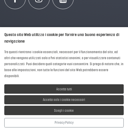
Questo sito Web utilizza i cookie per fornire una buona esperienza di
navigazione
Tra questi rientrano i cookie essenziali, necessari per il funzionamento del sito, ed
altri che vengono utilizzati solo a fini statistici anonimi, o per visualizzare contenuti
personalizzati. Puoi decidere quali categorie vuoi consentire. Si prega di notare che, in
2016-2026 © AIPFM - Festa della Musica Italia Tutti i Diritti Riservati.
base alle impostazioni, non tutte le funzioni del sito Web potrebbero essere
Privacy Policy
|
Cookies
disponibili.
P. Iva e C.F.: 04906871001
Accetta tutti
Accetta solo i cookie necessari
Scegli i cookie
Sviluppato da
NewMediaConsulting
Privacy Policy