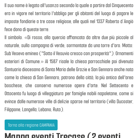
Il suo nome è legato all'usanza secondo la quale a partire dal Cinquecento
era in vigore nel territorio l'obbligo per gli abitanti del luogo di pagare le
imposte fondiarie a tre case religiose, alle quali nel 1337 Roberto d’Angiò
fece dono di queste terre.
Il simbolo. «Di rosso, alla quercia affiancata da altre due più piccole al
naturale, sulla campagna di verde, sormontate da una torre d'oro. Motto:
Sub Vesevo emineo ("Sotto il Vesuvio cresco con prosperità"). Ornamenti
esteriori di Comune.» Al 1587 risale la chiesa parrocchiale poi divenuta
Santuario diocesano di Santa Maria delle Grazie e San Gennaro anche nota
come la chiesa di San Gennaro, patrono della città, la più antica dell'area
boschese, che conserva numerose opere d'arte. Nel Settecento e
Ottocento fu luogo di villeggiatura per famiglie nobili napoletane, come si
evince dalle numerose ville di delizie sparse nel territorio (villa Ducoster,
Filippone, Langella, Lebano, Ruta).
Torna alla regione CAMPANIA
Mappa eventi Trecase (2 eventi