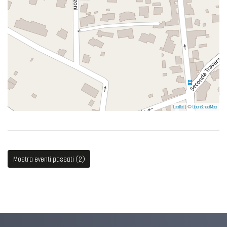
Leaflet
| ©
OpenStreetMap
Mostra eventi passati (2)