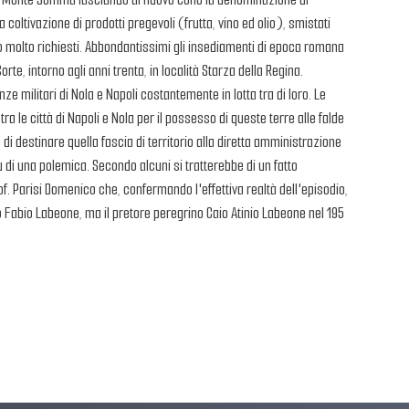
coltivazione di prodotti pregevoli (frutta, vino ed olio), smistati
no molto richiesti. Abbondantissimi gli insediamenti di epoca romana
rte, intorno agli anni trenta, in località Starza della Regina.
militari di Nola e Napoli costantemente in lotta tra di loro. Le
 le città di Napoli e Nola per il possesso di queste terre alle falde
di destinare quella fascia di territorio alla diretta amministrazione
iù di una polemica. Secondo alcuni si tratterebbe di un fatto
of. Parisi Domenico che, confermando l'effettiva realtà dell'episodio,
o Fabio Labeone, ma il pretore peregrino Caio Atinio Labeone nel 195