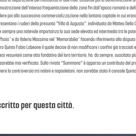
imostrazione dell'intensa frequentazione della zona fin dall'epoca romana e della 
cedere poi alla successiva commercializzazione nella lontana capitale in cui era
resentano i ruderi della presunta "Villa di Augusto", individuata da Matteo Della Co
sempre una notevole importanza la sua sede elevata ed intermedia tra le potenze 
ciis” e da Valerio Massimo nel “Memorabilia” facendo riferimento alla disputa tra
 Quinto Fabio Labeone il quale decise di non modificare i confini già tracciati e 
 paesi vesuviani come atto fondativo del loro territorio, ha, da sempre, suscitato p
n si sarebbe mai verificato. Sulla rivista "Summana" è apparso un contributo del pr
ere la controversia tra nolani e napooletani, non sarebbe stato il console Quint
critto per questa città.