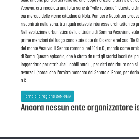
Vesuvio, era insediata una folta serie di "ville rusticae". Questo a d
sui mercati delle vicine cittadine di Nola, Pompei e Napoli per pro
riscontrati nella zona, tra i quali notevole interesse architettonico p
Nell'evoluzione urbanistica della cittadina di Somma Vesuviana ebbe 
prime menzioni del luogo sono state date da Cicerone nel suo “De Offi
del monte Vesuvio. Il Senato romano, nel 184 a.C., mandò come arbitro
di Roma. Questo episodio, che è citato da tutti gli storici locali dei
leggendario per attribuirsi "nobili natali"; per altri addirittura no
avanza l'ipotesi che l'arbitro mandato dal Senato di Roma, per derim
a.C.
Torna alla regione CAMPANIA
Ancora nessun ente organizzatore is