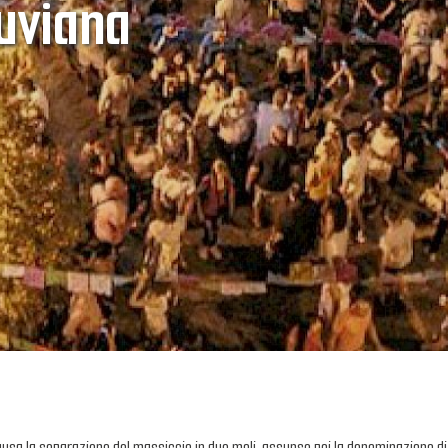
uviana
., causa la separazione del massiccio in due moli, assunse poi la denominazion