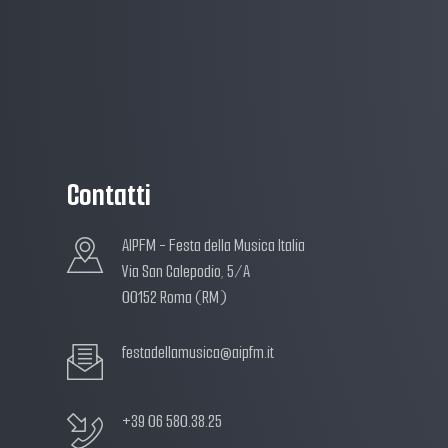
Contatti
AIPFM - Festa della Musica Italia
Via San Calepodio, 5/A
00152 Roma (RM)
festadellamusica@aipfm.it
+39 06 580.38.25