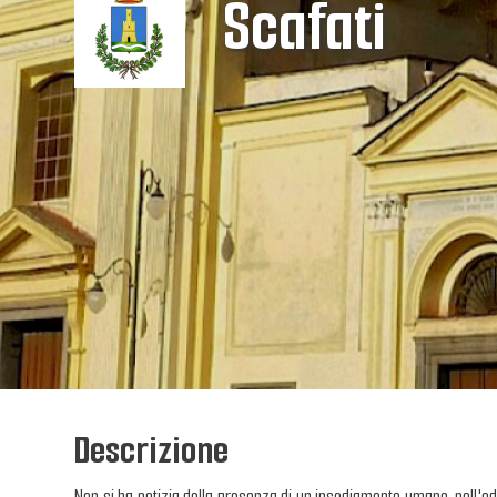
Scafati
Descrizione
Non si ha notizia della presenza di un insediamento umano, nell'odie