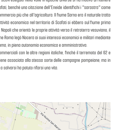
afati, benché una citazione dell'Eneide identifichi i "sarastra" come
ommercio più che all'agricoltura. Il fiume Sarno era il naturale tratto
ttività economica nel territorio di Scafati si ebbero sul fiume prima
poli che orientò le proprie attività verso il retroterra vesuviano, il
he Roma legò Nocera ai suoi interessi economici e militari mediante
nsomma, in piena autonomia economica e amministrativa.
mmerciali con le altre regioni italiche, finché il terremoto del 62 e
s viene associata alla stessa sorte delle campagne pompeiane, ma in
 salvarsi ha potuto rifarsi una vita.