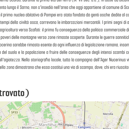
nto lungo il Sarno, non s'insediò nell'area che oggi appartiene al comune di Sc
e il primo nucleo abitativo di Pompei era stato fondato da genti osche dedite al c
tempi della civiltà osca, correvano le imbarcazioni mercantili. I primi segni di a
gricoltura verso Scafati: il primo fu conseguenza della politica commerciale di Na
 poveri delle montagne verso zone rimaste scoperte. Durante le guerre sannitic
ne nocerina sarebbe rimasto esente da ogni influenza di legislazione romana, i
à del suolo e la popolazione a fruire delle conseguenze degli intensi scambi co
sull'agiatezza. Nella storiografia locale, tutta la campagna dell'Ager Nucerinu
nella zona dimostrano che essa costituì una via di scampo, dove, chi era riuscito a
 trovato)