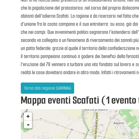
che la popolazione del protostorico, nel corso del proprio dislocame
abitanti dell'odierna Scafati. La ragione è da ricercarsi nel fatto ch
d'unione fra la costa campana e il suo entroterra; su esso, già dai 
che nei campi. Due avvenimenti politici segnarono l'estendersi dell'a
secondo va collegato a un fenomeno di riversamento dei sanniti più
un patto federale, grazie al quale il territorio della confederazio
Il territorio pompeiano continuò a godere dei benefici della feracit
l'eruzione del 79 vennero a turbare una vita fondata sul lavoro e 
realtà le cose dovettero andare in altro modo. Infatti i ritrovamenti 
Torna alla regione CAMPANIA
Mappa eventi Scafati (1 evento
+
-