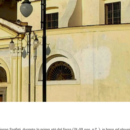
rna Scafati, durante la prima età del ferro (IX-VII sec. a.C.); in base ad alcuni 