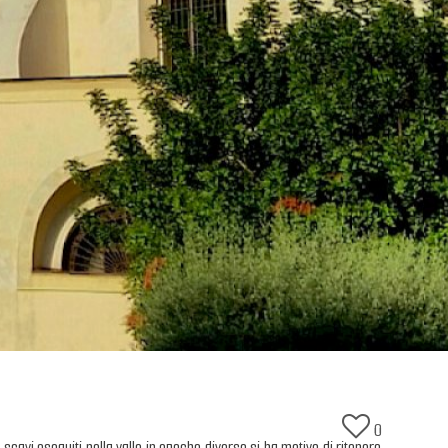
0
scavi eseguiti nella valle in epoche diverse si ha motivo di ritenere