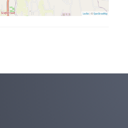
Leaflet
| ©
OpenStreetMap