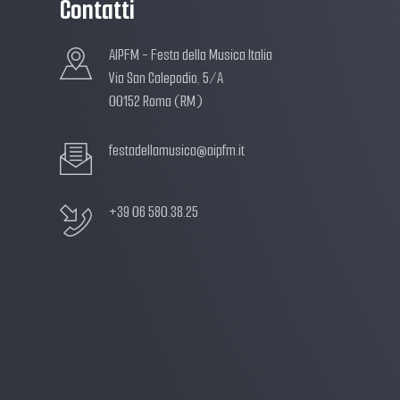
Contatti
AIPFM - Festa della Musica Italia
Via San Calepodio, 5/A
00152 Roma (RM)
festadellamusica@aipfm.it
+39 06 580.38.25