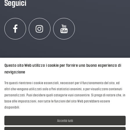
Seguici
Questo sito Web utilizza i cookie per fornire una buona esperienza di
navigazione
Tra questi rientrano i cookie essenziali, necessari per il funzionamento del sito, ed
altri che vengono utilizzati solo a fini statistici anonimi, o per visualizzare contenuti
personalizzati. Puoi decidere quali categorie vuoi consentire. Si prega di notare che, in
2016-2026 © AIPFM - Festa della Musica Italia Tutti i Diritti Riservati.
base alle impostazioni, non tutte le funzioni del sito Web potrebbero essere
Privacy Policy
|
Cookies
disponibili.
P. Iva e C.F.: 04906871001
Accetta tutti