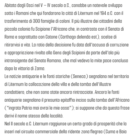
Abitata dagli Osci nel V – IV secolo a.C., conobbe un notevole sviluppo
sotto i Romani che qui fondarono la città di Liternum nel 194 a.C. con il
trasferimento di 300 famiglie di coloni. Il più illustre dei cittadini della
piccola colonia fu Scipione l'Africano che, in contrasto con il Senato di
Roma e soprattutto con Catone (Carthago delenda est), scelse di
ritirarvisi a vita. La ratio della decisione fu data dall'accusa di corruzione
e appropriazione rivolta alla Gens degli Scipioni da parte dell'ala più
intransigente del Senato Romano, che mal vedeva la mite pace conclusa
dopo la vittoria di Zama.
Le notizie antiquarie e le fonti storiche (Seneca) segnalano nel territorio
di Liternum la collocazione della villa e della tomba dell'illustre
condottiero, che non sono state ancora rintracciate. Ancora le fonti
antiquarie segnalano il presunto epitaffio inciso sulla tomba dell'Africano
("ingrata Patria mai avrai le mie ossa"); si suppone che da questa frase
derivi il nome stesso della località.
Nel II secolo a.C. Liternum raggiunse un certo grado di prosperità che la
inserì nel circuito commerciale della ridente zona flegrea (Cuma e Baia