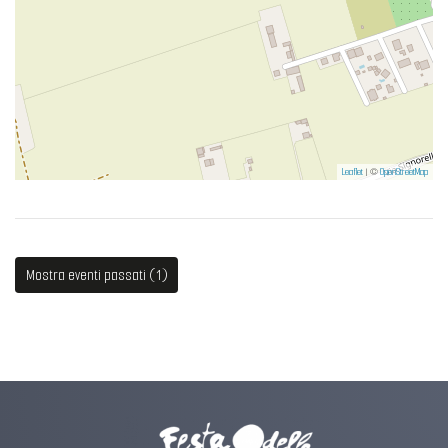
Leaflet
| ©
OpenStreetMap
Mostra eventi passati (1)