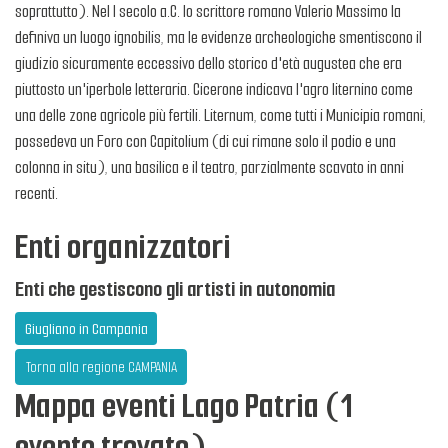
soprattutto). Nel I secolo a.C. lo scrittore romano Valerio Massimo la
definiva un luogo ignobilis, ma le evidenze archeologiche smentiscono il
giudizio sicuramente eccessivo dello storico d'età augustea che era
piuttosto un'iperbole letteraria. Cicerone indicava l'agro liternino come
una delle zone agricole più fertili. Liternum, come tutti i Municipia romani,
possedeva un Foro con Capitolium (di cui rimane solo il podio e una
colonna in situ), una basilica e il teatro, parzialmente scavato in anni
recenti.
Enti organizzatori
Enti che gestiscono gli artisti in autonomia
Giugliano in Campania
Torna alla regione CAMPANIA
Mappa eventi Lago Patria (1
evento trovato)