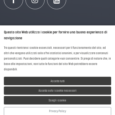
Questo sito Web utilizza i cookie per fornire una buona esperienza di
navigazione
Tra questi rientrano i cookie essenziali, necessari per il funzionamento del sito, ed
altri che vengono utilizzati solo a fini statistici anonimi, o per visualizzare contenuti
personalizzati. Puoi decidere quali categorie vuoi consentire. Si prega di notare che, in
2016-2026 © AIPFM - Festa della Musica Italia Tutti i Diritti Riservati.
base alle impostazioni, non tutte le funzioni del sito Web potrebbero essere
Privacy Policy
|
Cookies
disponibili.
P. Iva e C.F.: 04906871001
Accetta tutti
Accetta solo i cookie necessari
Scegli i cookie
Sviluppato da
NewMediaConsulting
Privacy Policy