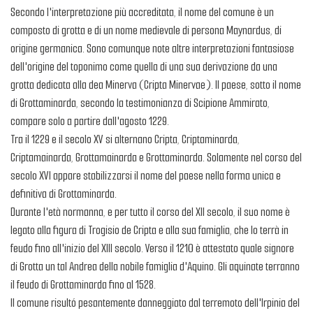
Secondo l'interpretazione più accreditata, il nome del comune è un
composto di grotta e di un nome medievale di persona Maynardus, di
origine germanica. Sono comunque note altre interpretazioni fantasiose
dell'origine del toponimo come quella di una sua derivazione da una
grotta dedicata alla dea Minerva (Cripta Minervae). Il paese, sotto il nome
di Grottaminarda, secondo la testimonianza di Scipione Ammirato,
compare solo a partire dall'agosto 1229.
Tra il 1229 e il secolo XV si alternano Cripta, Criptaminarda,
Criptamainarda, Grottamainarda e Grottaminarda. Solamente nel corso del
secolo XVI appare stabilizzarsi il nome del paese nella forma unica e
definitiva di Grottaminarda.
Durante l'età normanna, e per tutto il corso del XII secolo, il suo nome è
legato alla figura di Trogisio de Cripta e alla sua famiglia, che lo terrà in
feudo fino all'inizio del XIII secolo. Verso il 1210 è attestato quale signore
di Grotta un tal Andrea della nobile famiglia d'Aquino. Gli aquinate terranno
il feudo di Grottaminarda fino al 1528.
Il comune risultó pesantemente danneggiato dal terremoto dell'Irpinia del