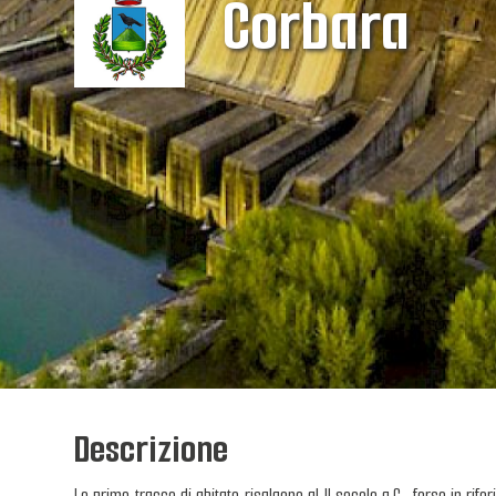
Corbara
Descrizione
Le prime tracce di abitato risalgono al II secolo a.C., forse in rif