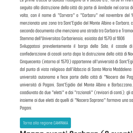
seguito alla distruzione della città da parte di Annibale nel corso
volta, con il nome di "Corvara" o "Corbaru" nel novembre del 
menzionata una zona tra Sant'Egidio del Monte Albino e Corbara, c
secondo documento che menziona una strada tra Corbara e Tramon
Stemma dell'Universitas Corbariensis, esistita dal 1570 al 1806
Sviluppatosi prevalentemente il borgo della Sala, il casale d
confederazione di casali sorta dopo la distruzione della città di No
Cinquecento (intorno al 1570) appartenne all'università di Sant'Egi
dal punto di vista religioso dall'Abbazia di Santa Maria Maddalena 
università autonoma e fece parte della città di "Nocera dei Pag
università di Pagani, Sant'Egidio del Monte Albino e Barbazzano,
coadiuvato da due "eletti" e dai "razionali" (revisori di conti); gl
insieme ai due eletti da quelli di "Nocera Soprana" formava una so
Pagani.
Torna alla regione CAMPANIA