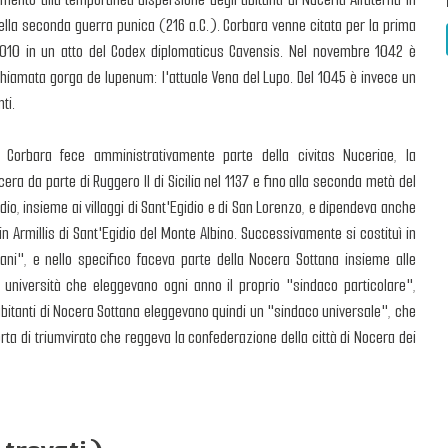
 della seconda guerra punica (216 a.C.). Corbara venne citata per la prima
1010 in un atto del Codex diplomaticus Cavensis. Nel novembre 1042 è
hiamata gorga de lupenum: l'attuale Vena del Lupo. Del 1045 è invece un
ti.
i Corbara fece amministrativamente parte della civitas Nuceriae, la
cera da parte di Ruggero II di Sicilia nel 1137 e fino alla seconda metà del
dio, insieme ai villaggi di Sant'Egidio e di San Lorenzo, e dipendeva anche
in Armillis di Sant'Egidio del Monte Albino. Successivamente si costituì in
ani", e nello specifico faceva parte della Nocera Sottana insieme alle
 università che eleggevano ogni anno il proprio "sindaco particolare",
i abitanti di Nocera Sottana eleggevano quindi un "sindaco universale", che
rta di triumvirato che reggeva la confederazione della città di Nocera dei