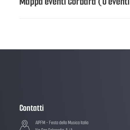
Mappa eventi Corbara (0 eventi
Contatti
AIPFM - Festa della Musica Italia