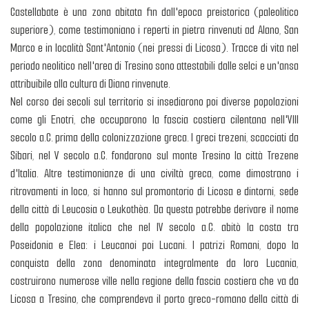
Castellabate è una zona abitata fin dall'epoca preistorica (paleolitico
superiore), come testimoniano i reperti in pietra rinvenuti ad Alano, San
Marco e in località Sant'Antonio (nei pressi di Licosa). Tracce di vita nel
periodo neolitico nell'area di Tresino sono attestabili dalle selci e un'ansa
attribuibile alla cultura di Diana rinvenute.
Nel corso dei secoli sul territorio si insediarono poi diverse popolazioni
come gli Enotri, che occuparono la fascia costiera cilentana nell'VIII
secolo a.C. prima della colonizzazione greca. I greci trezeni, scacciati da
Sibari, nel V secolo a.C. fondarono sul monte Tresino la città Trezene
d'Italia. Altre testimonianze di una civiltà greca, come dimostrano i
ritrovamenti in loco, si hanno sul promontorio di Licosa e dintorni, sede
della città di Leucosia o Leukothèa. Da questa potrebbe derivare il nome
della popolazione italica che nel IV secolo a.C. abitò la costa tra
Poseidonia e Elea: i Leucanoi poi Lucani. I patrizi Romani, dopo la
conquista della zona denominata integralmente da loro Lucania,
costruirono numerose ville nella regione della fascia costiera che va da
Licosa a Tresino, che comprendeva il porto greco-romano della città di