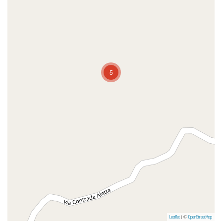
5
Leaflet
| ©
OpenStreetMap