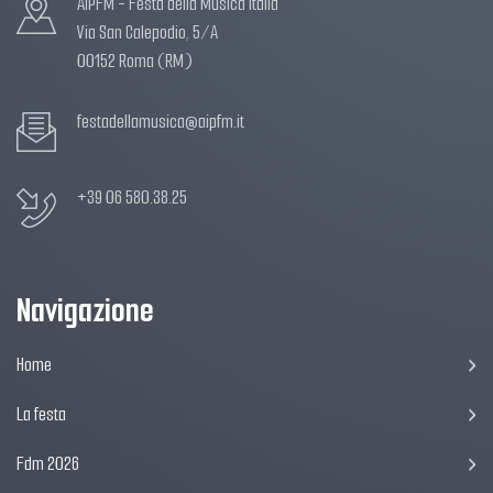
AIPFM - Festa della Musica Italia
Via San Calepodio, 5/A
00152 Roma (RM)
festadellamusica@aipfm.it
+39 06 580.38.25
Navigazione
Home
La festa
Fdm 2026