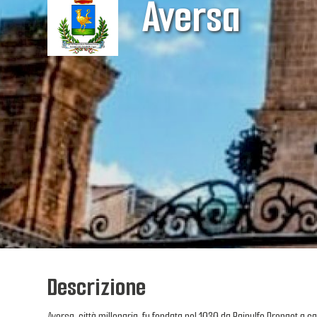
Aversa
Descrizione
Aversa, città millenaria, fu fondata nel 1030 da Rainulfo Drengot a c