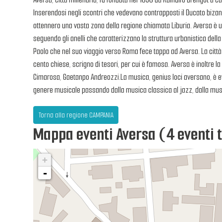
Inserendosi negli scontri che vedevano contrapposti il Ducato bizanti
ottennero una vasta zona della regione chiamata Liburia. Aversa è un 
seguendo gli anelli che caratterizzano la struttura urbanistica della 
Paolo che nel suo viaggio verso Roma fece tappa ad Aversa. La citt
cento chiese, scrigno di tesori, per cui è famosa. Aversa è inoltre l
Cimarosa, Gaetanpo Andreozzi.La musica, genius loci aversano, è evi
genere musicale passando dalla musica classica al jazz, dalla mus
Torna alla regione CAMPANIA
Mappa eventi Aversa (4 eventi 
+
-