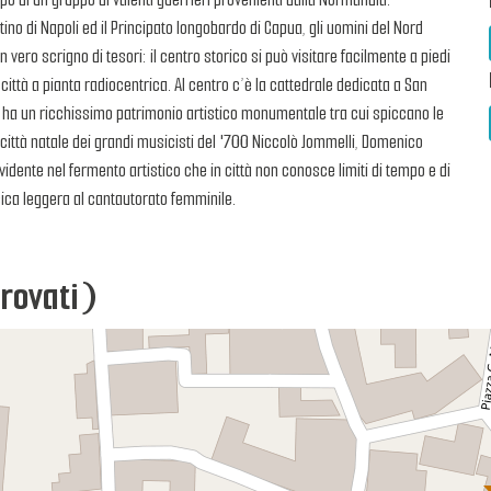
no di Napoli ed il Principato longobardo di Capua, gli uomini del Nord
vero scrigno di tesori: il centro storico si può visitare facilmente a piedi
città a pianta radiocentrica. Al centro c’è la cattedrale dedicata a San
à ha un ricchissimo patrimonio artistico monumentale tra cui spiccano le
a città natale dei grandi musicisti del '700 Niccolò Jommelli, Domenico
dente nel fermento artistico che in città non conosce limiti di tempo e di
ica leggera al cantautorato femminile.
trovati)