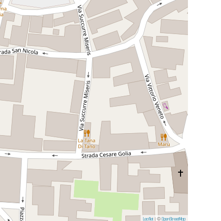
Leaflet
| ©
OpenStreetMap