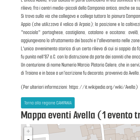
rilievo, fra i centri medio-piccoli della Campania antica, anche se 
Si trova sulla via che collegava e collega tuttora la pianura Campan
Appia (che utilizzava il valico di Arpaia); la posizione e la coltiv
"nocciola" portoghese, castigliano, catalano e occitano: avelã,
aggiungevano lo sfruttamento dei boschi e l'allevamento nelle zone 
L'unico avvenimento storico di un certo rilievo di cui si sappia da 
fu punita nell'87 a.C. con la distruzione da parte dei sanniti che a
Un centurione di nome Numerio Marcio Platorio Celere, che in serv
di Traiano e in base a un'iscrizione fu decorato, proveniva da Avella.
(Per ulteriori informazioni: https://it.wikipedia.org/wiki/Avella)
Torna alla regione CAMPANIA
Mappa eventi Avella (1 evento 
+
-