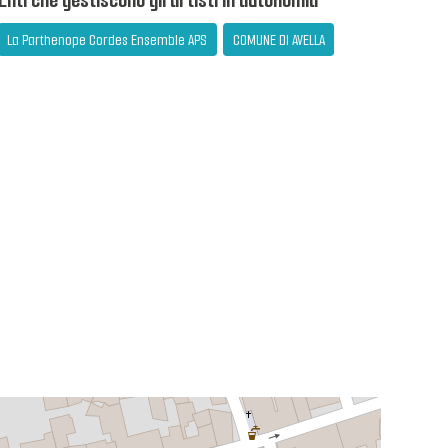
Enti che gestiscono gli artisti in autonomia
La Parthenope Cordes Ensemble APS
COMUNE DI AVELLA