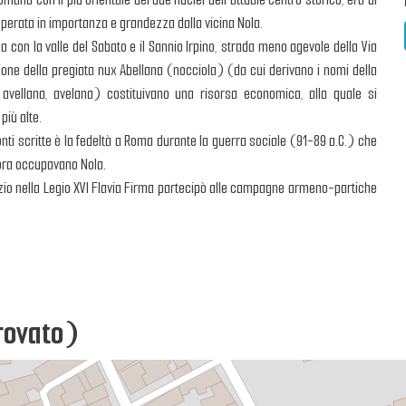
superata in importanza e grandezza dalla vicina Nola.
a con la valle del Sabato e il Sannio Irpino, strada meno agevole della Via
azione della pregiata nux Abellana (nocciola) (da cui derivano i nomi della
 avellana, avelana) costituivano una risorsa economica, alla quale si
più alte.
fonti scritte è la fedeltà a Roma durante la guerra sociale (91-89 a.C.) che
ncora occupavano Nola.
izio nella Legio XVI Flavia Firma partecipò alle campagne armeno-partiche
trovato)