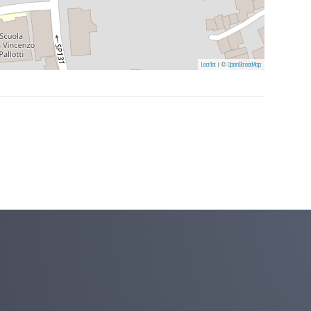
Leaflet
| ©
OpenStreetMap