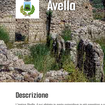
Avella
Descrizione
L'antica Abella, il cui abitato in parte coincideva in età sannitica e 