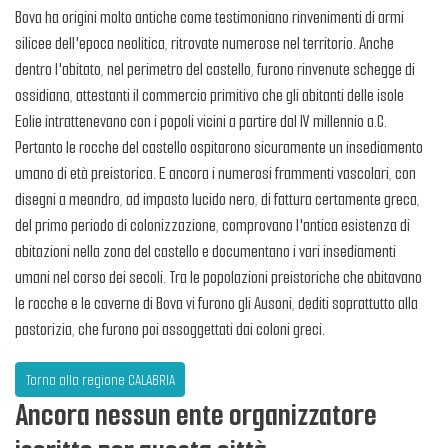
Bova ha origini molto antiche come testimoniano rinvenimenti di armi
silicee dell'epoca neolitica, ritrovate numerose nel territorio. Anche
dentro l'abitato, nel perimetro del castello, furono rinvenute schegge di
ossidiana, attestanti il commercio primitivo che gli abitanti delle isole
Eolie intrattenevano con i popoli vicini a partire dal IV millennio a.C.
Pertanto le rocche del castello ospitarono sicuramente un insediamento
umano di età preistorica. E ancora i numerosi frammenti vascolari, con
disegni a meandro, ad impasto lucido nero, di fattura certamente greca,
del primo periodo di colonizzazione, comprovano l'antica esistenza di
abitazioni nella zona del castello e documentano i vari insediamenti
umani nel corso dei secoli. Tra le popolazioni preistoriche che abitavano
le rocche e le caverne di Bova vi furono gli Ausoni, dediti soprattutto alla
pastorizia, che furono poi assoggettati dai coloni greci.
Torna alla regione CALABRIA
Ancora nessun ente organizzatore