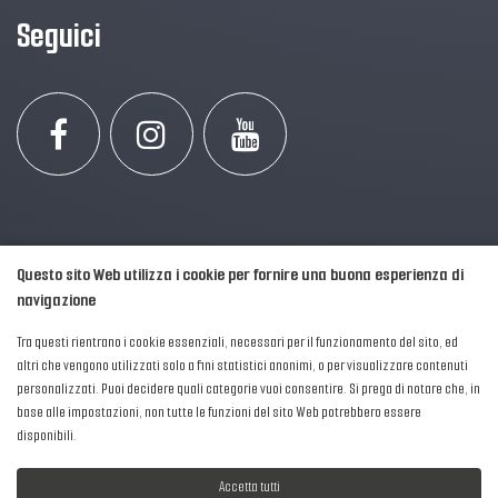
Seguici
Questo sito Web utilizza i cookie per fornire una buona esperienza di
navigazione
Tra questi rientrano i cookie essenziali, necessari per il funzionamento del sito, ed
altri che vengono utilizzati solo a fini statistici anonimi, o per visualizzare contenuti
personalizzati. Puoi decidere quali categorie vuoi consentire. Si prega di notare che, in
2016-2026 © AIPFM - Festa della Musica Italia Tutti i Diritti Riservati.
base alle impostazioni, non tutte le funzioni del sito Web potrebbero essere
Privacy Policy
|
Cookies
disponibili.
P. Iva e C.F.: 04906871001
Accetta tutti