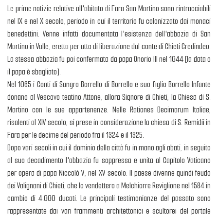
Le prime notizie relative all'abitato di Fara San Martino sono rintracciabili
nel IX e nel X secolo, periodo in cui il territorio fu colonizzato dai monaci
benedettini. Venne infatti documentata l'esistenza dell'abbazia di San
Martino in Valle, eretta per atto di liberazione dal conte di Chieti Credindeo.
La stessa abbazia fu poi confermata da papa Onorio III nel 1044 [la data o
il papa è sbagliato].
Nel 1065 i Conti di Sangro Borrello di Borrello e suo figlio Borrello Infante
donano al Vescovo teatino Attone, allora Signore di Chieti, la Chiesa di S.
Martino con le sue appartenenze. Nelle Rationes Decimarum Italiae,
risalenti al XIV secolo, si prese in considerazione la chiesa di S. Remidii in
Fara per le decime del periodo fra il 1324 e il 1325.
Dopo vari secoli in cui il dominio della città fu in mano agli abati, in seguito
al suo decadimento l'abbazia fu soppressa e unita al Capitolo Vaticano
per opera di papa Niccolò V, nel XV secolo. Il paese divenne quindi feudo
dei Valignani di Chieti, che lo vendettero a Melchiorre Reviglione nel 1584 in
cambio di 4.000 ducati. Le principali testimonianze del passato sono
rappresentate dai vari frammenti architettonici e scultorei del portale