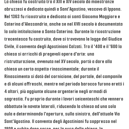
La chiesa fu costruita tra il XIII e XIV secolo da maestranze
abruzzesi e dedicata quindi a Sant'Agostino, vescovo di Ippona.
Nel 1363 fu ricostruita e dedicata ai santi Giacomo Maggiore e
Caterina d'Alessandria, anche se nel XVII secolo è documentata
la sola intitolazione a Santa Caterina. Durante la ricostruzione
trecentesca fu costruito, dove si trovavano le logge del Giudice
Civile, il convento degli Agostiniani Calzati. Tra il '400 e il '600 la
chiesa si arricchì di pregevoli opere d'arte: una
ristrutturazione, avvenuta nel XV secolo, portò a dare alla
chiesa un certo aspetto rinascimentale; durante il
Rinascimento si dotò del cornicione, del portale, del campanile
e di alcuni affreschi, mentre nel periodo barocco furono eretti i
4 altari, più aggiunte alcune argenterie negli armadi di
sagrestia. Fu proprio durante i lavori seicenteschi che vennero
abbattute le navate laterali, riducendo la chiesa ad una sola
aula e determinando l'apertura, sulla sinistra, dell'attuale Via
Sant'Agostino. Il convento degli Agostiniani fu soppresso nel
1809 e subito dopo sorse, per la cura della chiesa, la