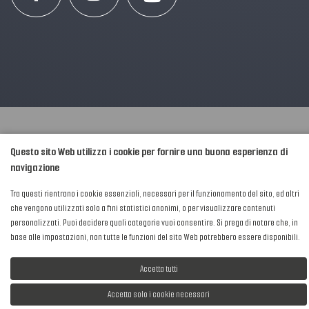
Questo sito Web utilizza i cookie per fornire una buona esperienza di
2016-2026 © AIPFM - Festa della Musica Italia Tutti i Diritti Riservati.
navigazione
Privacy Policy
|
Cookies
P. Iva e C.F.: 04906871001
Tra questi rientrano i cookie essenziali, necessari per il funzionamento del sito, ed altri
che vengono utilizzati solo a fini statistici anonimi, o per visualizzare contenuti
personalizzati. Puoi decidere quali categorie vuoi consentire. Si prega di notare che, in
base alle impostazioni, non tutte le funzioni del sito Web potrebbero essere disponibili.
Accetta tutti
Sviluppato da
NewMediaConsulting
Accetta solo i cookie necessari