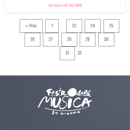
Termina il 22/06/2026
« Prec
1
…
23
24
25
26
27
28
29
30
31
32