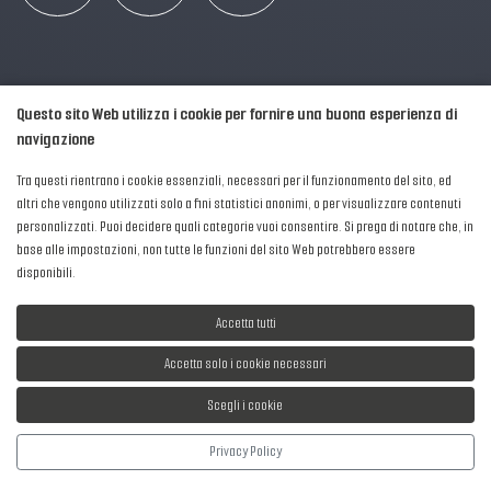
Questo sito Web utilizza i cookie per fornire una buona esperienza di
navigazione
Tra questi rientrano i cookie essenziali, necessari per il funzionamento del sito, ed
altri che vengono utilizzati solo a fini statistici anonimi, o per visualizzare contenuti
personalizzati. Puoi decidere quali categorie vuoi consentire. Si prega di notare che, in
2016-2026 © AIPFM - Festa della Musica Italia Tutti i Diritti Riservati.
base alle impostazioni, non tutte le funzioni del sito Web potrebbero essere
Privacy Policy
|
Cookies
disponibili.
P. Iva e C.F.: 04906871001
Accetta tutti
Accetta solo i cookie necessari
Scegli i cookie
Sviluppato da
NewMediaConsulting
Privacy Policy