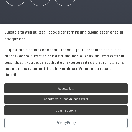
Questo sito Web utilizza i cookie per fornire una buona esperienza di
navigazione
Tra questi rientrano i cookie essenziali, necessari per il funzionamento del sito, ed
altri che vengono utilizzati solo a fini statistici anonimi, o per visualizzare contenuti
personalizzati. Puoi decidere quali categorie vuoi consentire. Si prega di notare che, in
2016-2026 © AIPFM - Festa della Musica Italia Tutti i Diritti Riservati.
base alle impostazioni, non tutte le funzioni del sito Web potrebbero essere
Privacy Policy
|
Cookies
disponibili.
P. Iva e C.F.: 04906871001
Accetta tutti
Accetta solo i cookie necessari
Scegli i cookie
Sviluppato da
NewMediaConsulting
Privacy Policy