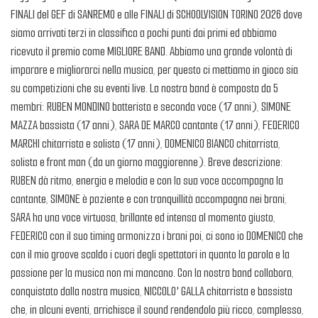
FINALI del GEF di SANREMO e alle FINALI di SCHOOLVISION TORINO 2026 dove
siamo arrivati terzi in classifica a pochi punti dai primi ed abbiamo
ricevuto il premio come MIGLIORE BAND. Abbiamo una grande volontà di
imparare e migliorarci nella musica, per questo ci mettiamo in gioco sia
su competizioni che su eventi live. La nostra band è composta da 5
membri: RUBEN MONDINO batterista e seconda voce (17 anni), SIMONE
MAZZA bassista (17 anni), SARA DE MARCO cantante (17 anni), FEDERICO
MARCHI chitarrista e solista (17 anni), DOMENICO BIANCO chitarrista,
solista e front man (da un giorno maggiorenne). Breve descrizione:
RUBEN dà ritmo, energia e melodia e con la sua voce accompagna la
cantante, SIMONE è paziente e con tranquillità accompagna nei brani,
SARA ha una voce virtuosa, brillante ed intensa al momento giusto,
FEDERICO con il suo timing armonizza i brani poi, ci sono io DOMENICO che
con il mio groove scaldo i cuori degli spettatori in quanto la parola e la
passione per la musica non mi mancano. Con la nostra band collabora,
conquistato dalla nostra musica, NICCOLO' GALLA chitarrista e bassista
che, in alcuni eventi, arrichisce il sound rendendolo più ricco, complesso,