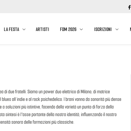
LA FESTA
ARTISTI
FDM 2026
ISCRIZIONI
 di due fratelli. Siamo un power duo elettrico di Milano, di matrice
blues all’indie e al rock psichedelico. I brani vanno da sonorità più dense
 a soluzioni più istintive, facendo della varietà un punto di forza della
a sintesi è l'asse portante della nostra identità, influenzando il nostro
densità sonora delle formazioni più classiche.