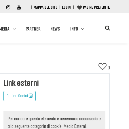
|
MAPPA DEL SITO
|
LOGIN
|
PAGINE PREFERITE
MEDIA
PARTNER
NEWS
INFO
0
Link esterni
Pagina Social
Per caricare questo elemento è necessario acconsentire
alla seguente categoria di cookie: Media Esterni.