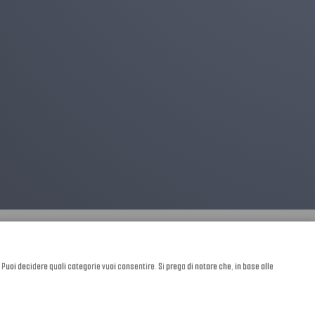
. Puoi decidere quali categorie vuoi consentire. Si prega di notare che, in base alle
Sviluppato da
NewMediaConsulting