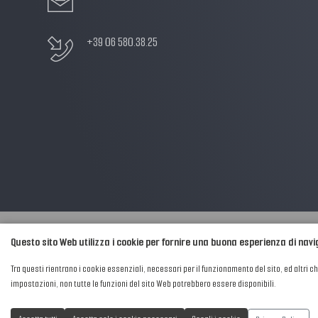
+39 06 580.38.25
Questo sito Web utilizza i cookie per fornire una buona esperienza di nav
2016-2026 © AIPFM - Festa della Musica Italia Tutti i Diritti Riservati.
Tra questi rientrano i cookie essenziali, necessari per il funzionamento del sito, ed altri c
Privacy Policy
|
Cookies
impostazioni, non tutte le funzioni del sito Web potrebbero essere disponibili.
P. Iva e C.F.: 04906871001