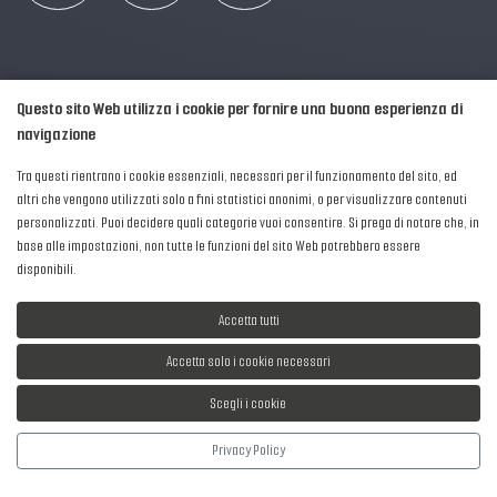
Questo sito Web utilizza i cookie per fornire una buona esperienza di
navigazione
Tra questi rientrano i cookie essenziali, necessari per il funzionamento del sito, ed
altri che vengono utilizzati solo a fini statistici anonimi, o per visualizzare contenuti
personalizzati. Puoi decidere quali categorie vuoi consentire. Si prega di notare che, in
2016-2026 © AIPFM - Festa della Musica Italia Tutti i Diritti Riservati.
base alle impostazioni, non tutte le funzioni del sito Web potrebbero essere
Privacy Policy
|
Cookies
disponibili.
P. Iva e C.F.: 04906871001
Accetta tutti
Accetta solo i cookie necessari
Scegli i cookie
Sviluppato da
NewMediaConsulting
Privacy Policy