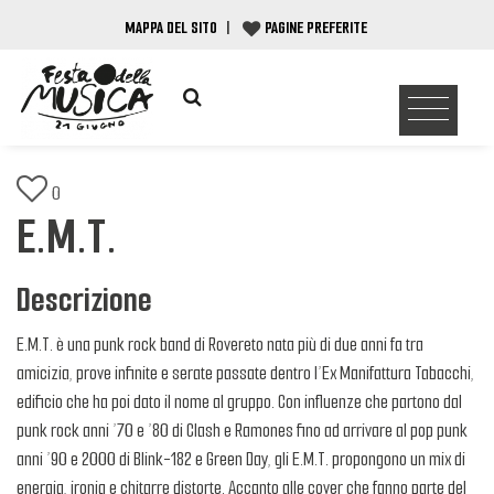
MAPPA DEL SITO
|
PAGINE PREFERITE
0
E.M.T.
Descrizione
E.M.T. è una punk rock band di Rovereto nata più di due anni fa tra
amicizia, prove infinite e serate passate dentro l’Ex Manifattura Tabacchi,
edificio che ha poi dato il nome al gruppo. Con influenze che partono dal
punk rock anni ’70 e ’80 di Clash e Ramones fino ad arrivare al pop punk
anni ’90 e 2000 di Blink-182 e Green Day, gli E.M.T. propongono un mix di
energia, ironia e chitarre distorte. Accanto alle cover che fanno parte del