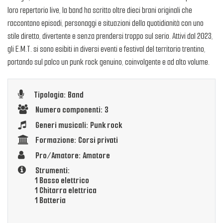
loro repertorio live, la band ha scritto oltre dieci brani originali che
raccontano episodi, personaggi e situazioni della quotidianità con uno
stile diretto, divertente e senza prendersi troppo sul serio. Attivi dal 2023,
gli E.M.T. si sono esibiti in diversi eventi e festival del territorio trentino,
portando sul palco un punk rock genuino, coinvolgente e ad alto volume.
Tipologia: Band
Numero componenti: 3
Generi musicali: Punk rock
Formazione: Corsi privati
Pro/Amatore: Amatore
Strumenti:
1 Basso elettrico
1 Chitarra elettrica
1 Batteria