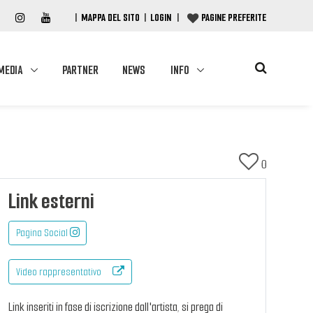
|
MAPPA DEL SITO
|
LOGIN
|
PAGINE PREFERITE
MEDIA
PARTNER
NEWS
INFO
0
Link esterni
Pagina Social
Video rappresentativo
Link inseriti in fase di iscrizione dall'artista, si prega di