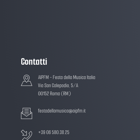
Contatti
AIPFM - Festa della Musica Italia
Via San Calepodio, 5/A
00152 Roma (RM)
festadellamusica@aipfm.it
+39 06 580.38.25