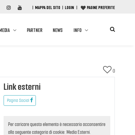
|
MAPPA DEL SITO
|
LOGIN
|
PAGINE PREFERITE
MEDIA
PARTNER
NEWS
INFO
0
Link esterni
Pagina Social
Per caricare questo elemento è necessario acconsentire
alla seguente categoria di cookie: Media Esterni.