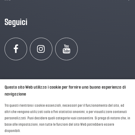
Seguici
Questo sito Web utilizza i cookie per fornire una buona esperienza di
navigazione
Tra questi rientrano i cookie essenziali, necessari per il funzionamento del sito, ed
altri che vengono utilizzati solo a fini statistici anonimi, o per visualizzare contenuti
personalizzati. Puoi decidere quali categorie vuoi consentire. Si prega di notare che, in
2016-2026 © AIPFM - Festa della Musica Italia Tutti i Diritti Riservati.
base alle impostazioni, non tutte le funzioni del sito Web potrebbero essere
Privacy Policy
|
Cookies
disponibili.