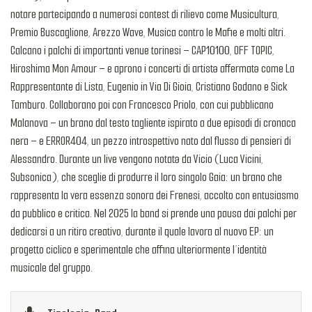
notare partecipando a numerosi contest di rilievo come Musicultura,
Premio Buscaglione, Arezzo Wave, Musica contro le Mafie e molti altri.
Calcano i palchi di importanti venue torinesi – CAP10100, OFF TOPIC,
Hiroshima Mon Amour – e aprono i concerti di artistə affermatə come La
Rappresentante di Lista, Eugenio in Via Di Gioia, Cristiano Godano e Sick
Tamburo. Collaborano poi con Francesco Priolo, con cui pubblicano
Malanova – un brano dal testo tagliente ispirato a due episodi di cronaca
nera – e ERROR404, un pezzo introspettivo nato dal flusso di pensieri di
Alessandro. Durante un live vengono notatə da Vicio (Luca Vicini,
Subsonica), che sceglie di produrre il loro singolo Gaia: un brano che
rappresenta la vera essenza sonora dei Frenesi, accolto con entusiasmo
da pubblico e critica. Nel 2025 la band si prende una pausa dai palchi per
dedicarsi a un ritiro creativo, durante il quale lavora al nuovo EP: un
progetto ciclico e sperimentale che affina ulteriormente l’identità
musicale del gruppo.