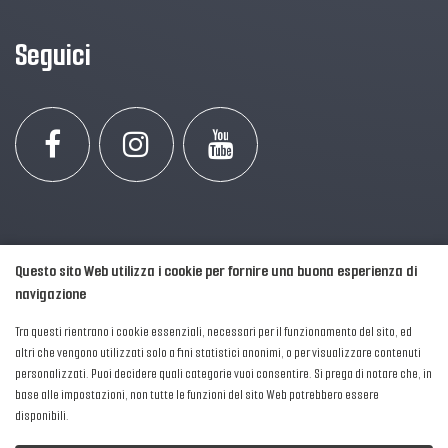
Seguici
Questo sito Web utilizza i cookie per fornire una buona esperienza di
navigazione
Tra questi rientrano i cookie essenziali, necessari per il funzionamento del sito, ed
altri che vengono utilizzati solo a fini statistici anonimi, o per visualizzare contenuti
personalizzati. Puoi decidere quali categorie vuoi consentire. Si prega di notare che, in
2016-2026 © AIPFM - Festa della Musica Italia Tutti i Diritti Riservati.
base alle impostazioni, non tutte le funzioni del sito Web potrebbero essere
Privacy Policy
|
Cookies
disponibili.
P. Iva e C.F.: 04906871001