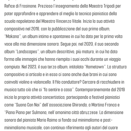
Refice di Frosinone. Prezioso l’insegnamento della Maestra Tripodi per
poter approfondire e apprendere al meglio la tecnica pianistica della
scuola napoletana del Maestro Vincenzo Vitale. Inizia la sua attività
compositiva nel 2016, con la pubblicazione del suo primo album,
“Makana”, un album intimo e spontaneo in cui ha dato per la prima volta
voce alla mia dimensione sonora. Segue poi, nel 2020, il suo secondo
album “Landscapes”, un album descrittivo, più maturo, in cui ha dato
forma alle immagini che hanno riempito i suoi occhi durante un viaggio
compiuto. Nel 2023, il suo terzo album, intitolato “Hometown”. La struttura
compositiva si articola e in esso ci sono anche due brani in cui sono
coinvolti violino e violoncello. Il filo conduttore? Cercare di racchiudere in
musica tutto ciò che ci “fa sentire a casa”. Contemporanemante dal 2019
inizia la propria attività concertistica, partecipando a festival pianistici
come “Suona Con Noi” dell’associazione Ghironda, a Martina Franca e
“Piano Piano per Sulmona, nell’omonima città abruzzese. La dimensione
sonora del pianista Mario Raimo si fonda sul minimalismo e post-
minimalismo musicale, con continuo riferimento agli autori del cuore