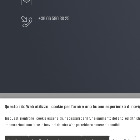
+39 06 580.38.25
Questo sito Web utilizza i cookie per fornire una buona esperienza di nav
2016-2026 © AIPFM - Festa della Musica Italia Tutti i Diritti Riservati.
Tra questi rientrano i cookie essenziali, necessari per il funzionamento del sito, ed altri c
Privacy Policy
|
Cookies
impostazioni, non tutte le funzioni del sito Web potrebbero essere disponibili.
P. Iva e C.F.: 04906871001