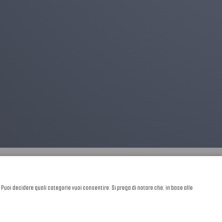
. Puoi decidere quali categorie vuoi consentire. Si prega di notare che, in base alle
Sviluppato da
NewMediaConsulting