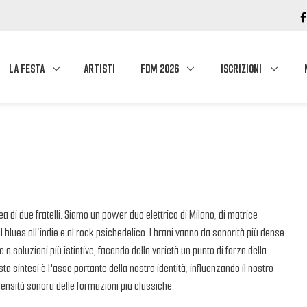
LA FESTA
ARTISTI
FDM 2026
ISCRIZIONI
 di due fratelli. Siamo un power duo elettrico di Milano, di matrice
blues all’indie e al rock psichedelico. I brani vanno da sonorità più dense
 a soluzioni più istintive, facendo della varietà un punto di forza della
a sintesi è l'asse portante della nostra identità, influenzando il nostro
densità sonora delle formazioni più classiche.