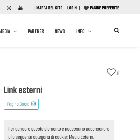
|
MAPPA DEL SITO
|
LOGIN
|
PAGINE PREFERITE
MEDIA
PARTNER
NEWS
INFO
0
Link esterni
Pagina Social
Per caricare questo elemento è necessario acconsentire
alla seguente categoria di cookie: Media Esterni.