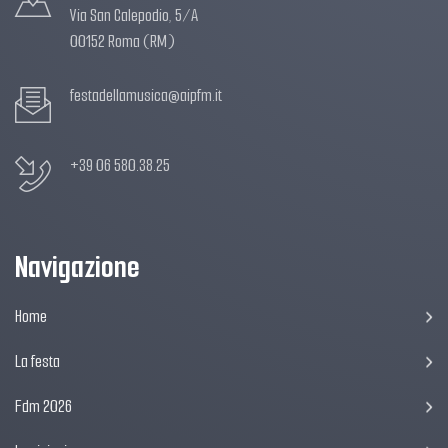
Via San Calepodio, 5/A
00152 Roma (RM)
festadellamusica@aipfm.it
+39 06 580.38.25
Navigazione
Home
La festa
Fdm 2026