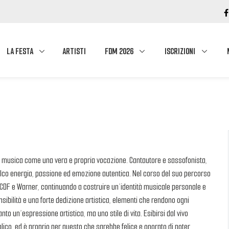
LA FESTA
ARTISTI
FDM 2026
ISCRIZIONI
 la musica come una vera e propria vocazione. Cantautore e sassofonista,
alco energia, passione ed emozione autentica. Nel corso del suo percorso
i CDF e Warner, continuando a costruire un’identità musicale personale e
sibilità e una forte dedizione artistica, elementi che rendono ogni
to un’espressione artistica, ma uno stile di vita. Esibirsi dal vivo
lico, ed è proprio per questo che sarebbe felice e onorato di poter