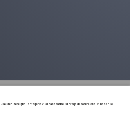
. Puoi decidere quali categorie vuoi consentire. Si prega di notare che, in base alle
Sviluppato da
NewMediaConsulting