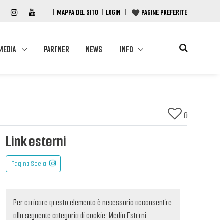
|
MAPPA DEL SITO
|
LOGIN
|
PAGINE PREFERITE
MEDIA
PARTNER
NEWS
INFO
0
Link esterni
Pagina Social
Per caricare questo elemento è necessario acconsentire
alla seguente categoria di cookie: Media Esterni.