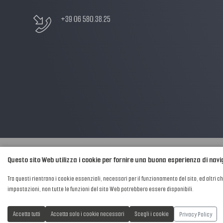
+39 06 580.38.25
Questo sito Web utilizza i cookie per fornire una buona esperienza di nav
2016-2026 © AIPFM - Festa della Musica Italia Tutti i Diritti Riservati.
Tra questi rientrano i cookie essenziali, necessari per il funzionamento del sito, ed altri c
Privacy Policy
|
Cookies
impostazioni, non tutte le funzioni del sito Web potrebbero essere disponibili.
P. Iva e C.F.: 04906871001
Privacy Policy
Accetta tutti
Accetta solo i cookie necessari
Scegli i cookie