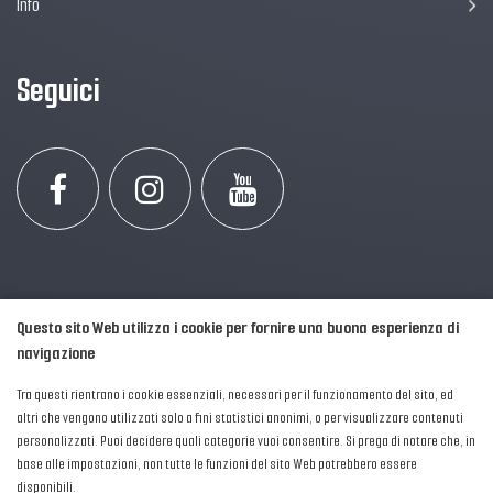
Info
Seguici
Questo sito Web utilizza i cookie per fornire una buona esperienza di
navigazione
Tra questi rientrano i cookie essenziali, necessari per il funzionamento del sito, ed
altri che vengono utilizzati solo a fini statistici anonimi, o per visualizzare contenuti
personalizzati. Puoi decidere quali categorie vuoi consentire. Si prega di notare che, in
2016-2026 © AIPFM - Festa della Musica Italia Tutti i Diritti Riservati.
base alle impostazioni, non tutte le funzioni del sito Web potrebbero essere
Privacy Policy
|
Cookies
disponibili.