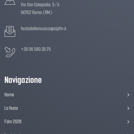
Via San Calepodio, 5/A
00152 Roma (RM)
festadellamusica@aipfm.it
+39 06 580.38.25
Navigazione
Home
La festa
Fdm 2026